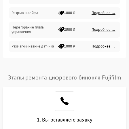
Корпус/Герметичность
Разрыв шлейфа
1000 ₽
Подробнее →
Электроника/Механические
Перегорание платы
2500 ₽
Подробнее →
управления
Электроника/Оптика
Размагничивание датчика
1000 ₽
Подробнее →
Поломка инфракрасного
1500 ₽
Подробнее →
датчика
Этапы ремонта цифрового бинокля Fujifilm
Неправильная передача
750 ₽
Подробнее →
цветов дисплея
Разрядка аккумулятора за
1000 ₽
Подробнее →
коркое время
Перегрев устройства
1500 ₽
Подробнее →
1. Вы оставляете заявку