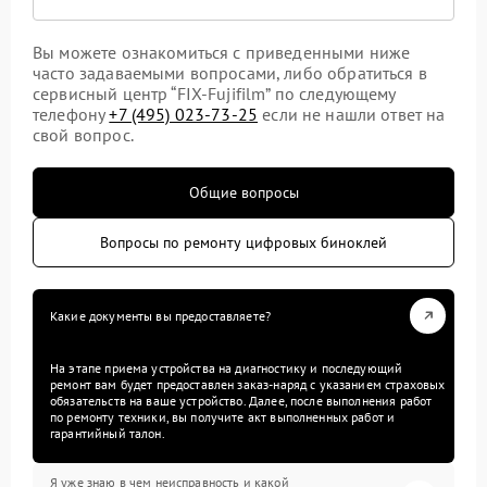
Вы можете ознакомиться с приведенными ниже
часто задаваемыми вопросами, либо обратиться в
сервисный центр “FIX-Fujifilm” по следующему
телефону
+7 (495) 023-73-25
если не нашли ответ на
свой вопрос.
Общие вопросы
Вопросы по ремонту цифровых биноклей
Какие документы вы предоставляете?
На этапе приема устройства на диагностику и последующий
ремонт вам будет предоставлен заказ-наряд с указанием страховых
обязательств на ваше устройство. Далее, после выполнения работ
по ремонту техники, вы получите акт выполненных работ и
гарантийный талон.
Я уже знаю в чем неисправность и какой