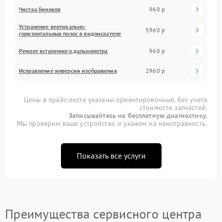
Чистка бинокля
960 р
Устранение вертикально-
5960 р
горизонтальных полос в видоискателе
Ремонт встроенного дальнометра
960 р
Исправление инверсии изображения
2960 р
Цены в прайс-листе указаны ориентировочные, без учета
стоимости запчастей.
Записывайтесь на бесплатную диагностику.
Мы проверим ваше устройство и укажем на неисправность.
Показать все услуги
Преимущества сервисного центра