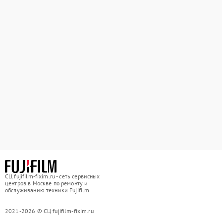
СЦ fujifilm-fixim.ru - сеть сервисных
центров в Москве по ремонту и
обслуживанию техники Fujifilm
2021-2026 © СЦ fujifilm-fixim.ru