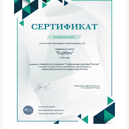
При обращении в Сервис Зенит специалисты
выделяют ряд причин, характерных и для камер
Fujifilm:
нестабильная работа внутренних модулей;
нарушение взаимодействия программных
компонентов;
износ или повреждение элементов управления.
Подобные проявления не исчезают сами и требуют
профессиональной диагностики с использованием
измерительного оборудования.
Порядок сервисных работ
Обслуживание камеры строится по четкому
алгоритму, который применяет и Сервисный центр
Зенит:
первичная диагностика и анализ симптомов;
локализация проблемного узла;
ремонт с последующей настройкой.
Такой подход обеспечивает корректную работу
фотоаппарата и снижает вероятность повторного