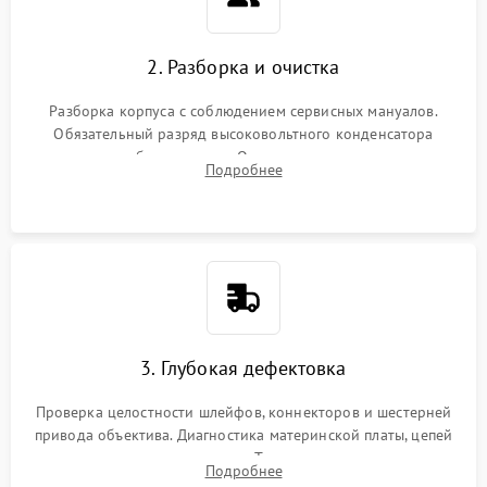
2. Разборка и очистка
Разборка корпуса с соблюдением сервисных мануалов.
Обязательный разряд высоковольтного конденсатора
вспышки для безопасности. Очистка внутренних узлов от
Подробнее
пыли, песка и следов влаги с помощью спецсредств.
3. Глубокая дефектовка
Проверка целостности шлейфов, коннекторов и шестерней
привода объектива. Диагностика материнской платы, цепей
питания и картоприемника. Тестирование механизма
Подробнее
затвора и блока внутрикамерной стабилизации.