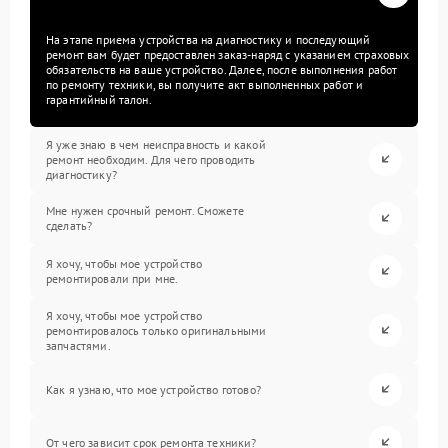
На этапе приема устройства на диагностику и последующий
ремонт вам будет предоставлен заказ-наряд с указанием страховых
обязательств на ваше устройство. Далее, после выполнения работ
по ремонту техники, вы получите акт выполненных работ и
гарантийный талон.
Я уже знаю в чем неисправность и какой
ремонт необходим. Для чего проводить
диагностику?
Мне нужен срочный ремонт. Сможете
сделать?
Я хочу, чтобы мое устройство
ремонтировали при мне.
Я хочу, чтобы мое устройство
ремонтировалось только оригинальными
запчастями.
Как я узнаю, что мое устройство готово?
От чего зависит срок ремонта техники?