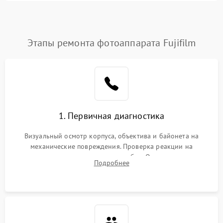
Этапы ремонта фотоаппарата Fujifilm
1. Первичная диагностика
Визуальный осмотр корпуса, объектива и байонета на
механические повреждения. Проверка реакции на
включение, считывание кодов ошибок. Оценка состояния
Подробнее
матрицы и затвора, проверка работы автофокуса и вспышки.