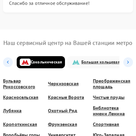
Спасибо за отличное обслуживание!
Наш сервисный центр на Вашей станции метро
Сокольническая
Большая кольцевая
Бульвар
Преображенская
Черкизовская
Рокоссовского
площадь
Красносельская
Красные Ворота
Чистые пруды
Библиотека
Лубянка
Охотный Ряд
имени Ленина
Кропоткинская
Фрунзенская
Спортивная
Воробьёвы горы
Университет
Юго-Западная