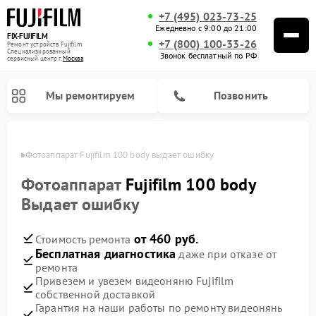
+7 (495) 023-73-25
Ежедневно с 9:00 до 21:00
FIX-FUJIFILM
+7 (800) 100-33-26
Ремонт устройств Fujifilm
Специализированный
Звонок бесплатный по РФ
cервисный центр г.
Москва
Мы ремонтируем
Позвонить
оскве
Фотоаппарат Fujifilm 100 body выдает ошибку
Фотоаппарат
Fujifilm 100 body
Выдает ошибку
Ремонт цифровых биноклей Fujifilm
от 460 руб.
Стоимость ремонта
Бесплатная диагностика
даже при отказе от
ремонта
Привезем и увезем видеоняню Fujifilm
собственной доставкой
Гарантия на наши работы по ремонту видеонянь