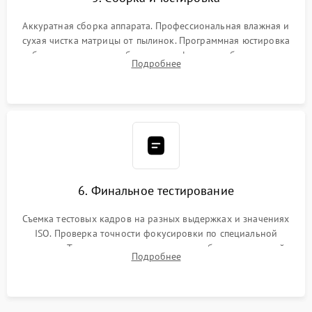
Аккуратная сборка аппарата. Профессиональная влажная и
сухая чистка матрицы от пылинок. Программная юстировка
рабочего отрезка, калибровка автофокуса, стабилизатора и
Подробнее
экспозамера с помощью сервисного ПО.
6. Финальное тестирование
Съемка тестовых кадров на разных выдержках и значениях
ISO. Проверка точности фокусировки по специальной
мишени. Тест записи на карту памяти, работы встроенной
Подробнее
вспышки, микрофона и всех кнопок управления.