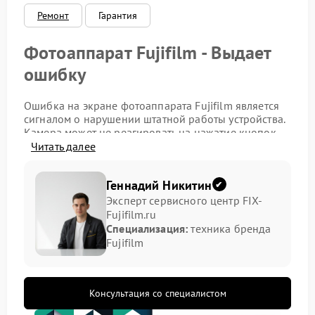
Ремонт
Гарантия
Фотоаппарат Fujifilm - Выдает
ошибку
Ошибка на экране фотоаппарата Fujifilm является
сигналом о нарушении штатной работы устройства.
Камера может не реагировать на нажатие кнопок,
прекращать запись изображения или
Читать далее
самопроизвольно завершать работу. В такой
ситуации требуется квалифицированный подход,
Геннадий Никитин
так как самостоятельные действия нередко
усугубляют состояние техники. Ремонт Зенит как
Эксперт сервисного центр FIX-
направление сервисных работ показывает, что
Fujifilm.ru
точность действий играет решающую роль и для
Специализация:
техника бренда
других брендов.
Fujifilm
Что приводит к появлению
ошибки
Консультация со специалистом