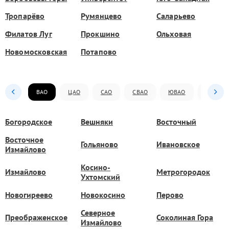
Тропарёво
Румянцево
Саларьево
Филатов Луг
Прокшино
Ольховая
Новомосковская
Потапово
ВАО
ЦАО
САО
СВАО
ЮВАО
ЮАО
Богородское
Вешняки
Восточный
Восточное
Гольяново
Ивановское
Измайлово
Косино-
Измайлово
Метрогородок
Ухтомский
Новогиреево
Новокосино
Перово
Северное
Преображенское
Соколиная Гора
Измайлово