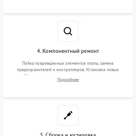
4. Компонентный ремонт
Пайка поврежденных элементов платы, замена
предохранителей и контроллеров. Установка новых
шлейфов, дисплея, механизма затвора или двигателя
Подробнее
автофокуса. Восстановление геометрии тубуса объектива
при заклинивании.
5. Сборка и юстировка