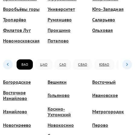
Воробьёвы горы
Университет
Юго-Западная
Тропарёво
Румянцево
Саларьево
Филатов Луг
Прокшино
Ольховая
Новомосковская
Потапово
ВАО
ЦАО
САО
СВАО
ЮВАО
ЮАО
Богородское
Вешняки
Восточный
Восточное
Гольяново
Ивановское
Измайлово
Косино-
Измайлово
Метрогородок
Ухтомский
Новогиреево
Новокосино
Перово