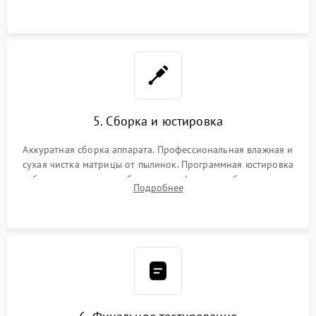
при заклинивании.
5. Сборка и юстировка
Аккуратная сборка аппарата. Профессиональная влажная и
сухая чистка матрицы от пылинок. Программная юстировка
рабочего отрезка, калибровка автофокуса, стабилизатора и
Подробнее
экспозамера с помощью сервисного ПО.