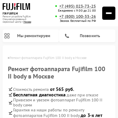
+7 (495) 023-73-25
Ежедневно с 9:00 до 21:00
FIX-FUJIFILM
+7 (800) 100-33-26
Ремонт устройств Fujifilm
Специализированный
Звонок бесплатный по РФ
cервисный центр г.
Москва
Мы ремонтируем
Позвонить
оскве
Ремонт фотоаппарата Fujifilm 100 II body в Москве
Ремонт фотоаппарата Fujifilm 100
II body в Москве
Ремонт цифровых биноклей Fujifilm
от 565 руб.
Стоимость ремонта
Бесплатная диагностика
даже при отказе
Привезем и увезем фотоаппарат Fujifilm 100 II
body сами
Гарантия на наши работы по ремонту
до 3-х лет
фотоаппаратов Fujifilm 100 II body