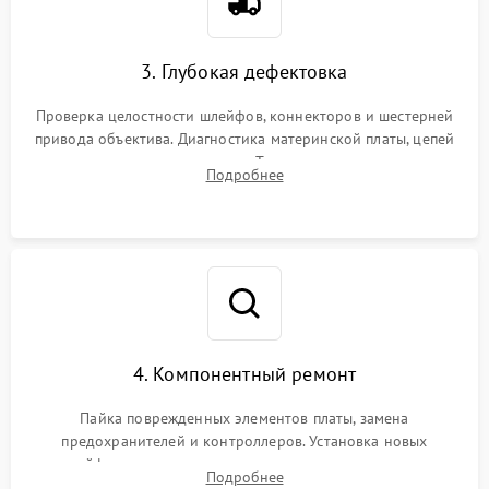
3. Глубокая дефектовка
Проверка целостности шлейфов, коннекторов и шестерней
привода объектива. Диагностика материнской платы, цепей
питания и картоприемника. Тестирование механизма
Подробнее
затвора и блока внутрикамерной стабилизации.
4. Компонентный ремонт
Пайка поврежденных элементов платы, замена
предохранителей и контроллеров. Установка новых
шлейфов, дисплея, механизма затвора или двигателя
Подробнее
автофокуса. Восстановление геометрии тубуса объектива