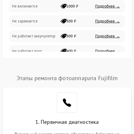
Не включается
1000 ₽
Подробнее →
Проблемы с картами памяти
Не заряжается
500 ₽
Подробнее →
Объективы
Не работает аккумулятор
500 ₽
Подробнее →
Программные сбои
Не работает порт
400 ₽
Подробнее →
Коммуникации и интерфейсы
Сломана матрица
800 ₽
Подробнее →
Этапы ремонта фотоаппарата Fujifilm
1. Первичная диагностика
Визуальный осмотр корпуса, объектива и байонета на