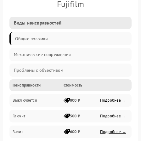
Fujifilm
Виды неисправностей
Общие поломки
Механические повреждения
Проблемы с объективом
Неисправности
Стоимость
Электронные ошибки
Выключается
800 ₽
Подробнее →
Механические проблемы
Глючит
500 ₽
Подробнее →
Матрица и оптика
Залит
600 ₽
Подробнее →
Питание и питание цепей