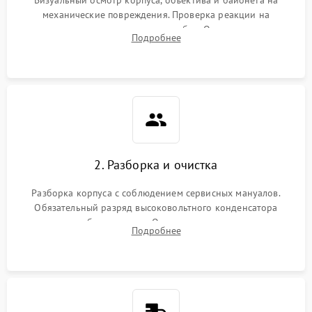
механические повреждения. Проверка реакции на
включение, считывание кодов ошибок. Оценка состояния
Подробнее
матрицы и затвора, проверка работы автофокуса и вспышки.
2. Разборка и очистка
Разборка корпуса с соблюдением сервисных мануалов.
Обязательный разряд высоковольтного конденсатора
вспышки для безопасности. Очистка внутренних узлов от
Подробнее
пыли, песка и следов влаги с помощью спецсредств.