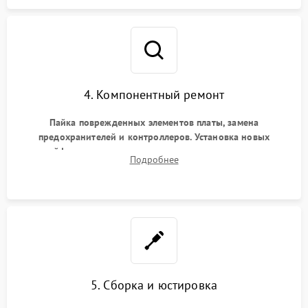
4. Компонентный ремонт
Пайка поврежденных элементов платы, замена
предохранителей и контроллеров. Установка новых
шлейфов, дисплея, механизма затвора или двигателя
Подробнее
автофокуса. Восстановление геометрии тубуса объектива
при заклинивании.
5. Сборка и юстировка