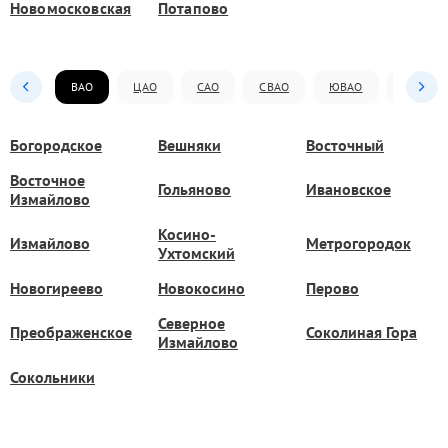
Новомосковская
Потапово
ВАО
ЦАО
САО
СВАО
ЮВАО
ЮАО
Богородское
Вешняки
Восточный
Восточное
Гольяново
Ивановское
Измайлово
Косино-
Измайлово
Метрогородок
Ухтомский
Новогиреево
Новокосино
Перово
Северное
Преображенское
Соколиная Гора
Измайлово
Сокольники