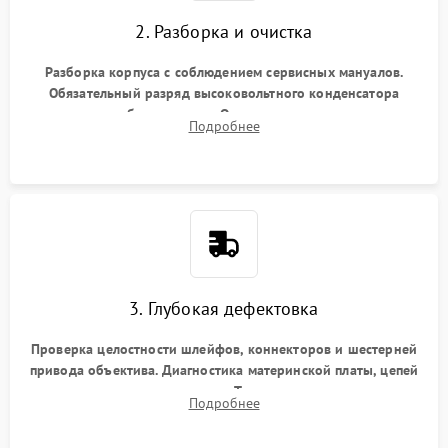
2. Разборка и очистка
Разборка корпуса с соблюдением сервисных мануалов.
Обязательный разряд высоковольтного конденсатора
вспышки для безопасности. Очистка внутренних узлов от
Подробнее
пыли, песка и следов влаги с помощью спецсредств.
3. Глубокая дефектовка
Проверка целостности шлейфов, коннекторов и шестерней
привода объектива. Диагностика материнской платы, цепей
питания и картоприемника. Тестирование механизма
Подробнее
затвора и блока внутрикамерной стабилизации.