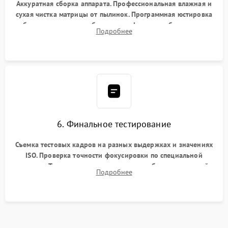
Аккуратная сборка аппарата. Профессиональная влажная и
сухая чистка матрицы от пылинок. Программная юстировка
рабочего отрезка, калибровка автофокуса, стабилизатора и
Подробнее
экспозамера с помощью сервисного ПО.
6. Финальное тестирование
Съемка тестовых кадров на разных выдержках и значениях
ISO. Проверка точности фокусировки по специальной
мишени. Тест записи на карту памяти, работы встроенной
Подробнее
вспышки, микрофона и всех кнопок управления.