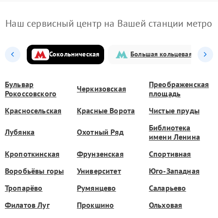
Наш сервисный центр на Вашей станции метро
Сокольническая
Большая кольцевая
Бульвар
Преображенская
Черкизовская
Рокоссовского
площадь
Красносельская
Красные Ворота
Чистые пруды
Библиотека
Лубянка
Охотный Ряд
имени Ленина
Кропоткинская
Фрунзенская
Спортивная
Воробьёвы горы
Университет
Юго-Западная
Тропарёво
Румянцево
Саларьево
Филатов Луг
Прокшино
Ольховая