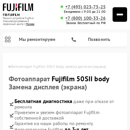
+7 (495) 023-73-25
Ежедневно с 9:00 до 21:00
FIX-FUJIFILM
+7 (800) 100-33-26
Ремонт устройств Fujifilm
Специализированный
Звонок бесплатный по РФ
cервисный центр г.
Москва
Мы ремонтируем
Позвонить
оскве
Фотоаппарат Fujifilm 50SII body замена дисплея (экрана)
Фотоаппарат
Fujifilm 50SII body
Ремонт цифровых биноклей Fujifilm
Замена дисплея (экрана)
Бесплатная диагностика
даже при отказе от
ремонта
Привезем и увезем фотоаппарат Fujifilm
собственной доставкой
Гарантия на наши работы по ремонту
до 3-х лет
фотоаппаратов Fujifilm