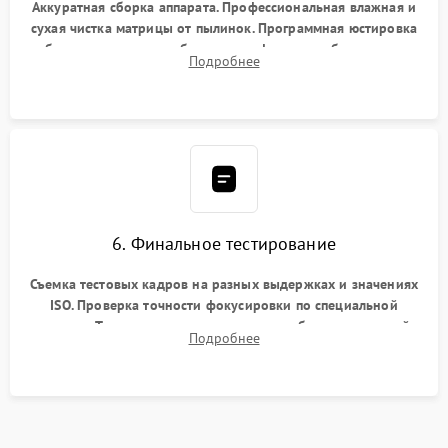
Аккуратная сборка аппарата. Профессиональная влажная и
сухая чистка матрицы от пылинок. Программная юстировка
рабочего отрезка, калибровка автофокуса, стабилизатора и
Подробнее
экспозамера с помощью сервисного ПО.
6. Финальное тестирование
Съемка тестовых кадров на разных выдержках и значениях
ISO. Проверка точности фокусировки по специальной
мишени. Тест записи на карту памяти, работы встроенной
Подробнее
вспышки, микрофона и всех кнопок управления.