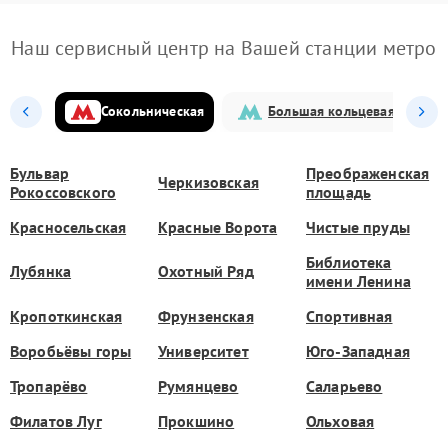
Наш сервисный центр на Вашей станции метро
Сокольническая
Большая кольцевая
Бульвар
Преображенская
Черкизовская
Рокоссовского
площадь
Красносельская
Красные Ворота
Чистые пруды
Библиотека
Лубянка
Охотный Ряд
имени Ленина
Кропоткинская
Фрунзенская
Спортивная
Воробьёвы горы
Университет
Юго-Западная
Тропарёво
Румянцево
Саларьево
Филатов Луг
Прокшино
Ольховая