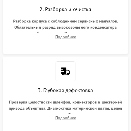
2. Разборка и очистка
Разборка корпуса с соблюдением сервисных мануалов.
Обязательный разряд высоковольтного конденсатора
вспышки для безопасности. Очистка внутренних узлов от
Подробнее
пыли, песка и следов влаги с помощью спецсредств.
3. Глубокая дефектовка
Проверка целостности шлейфов, коннекторов и шестерней
привода объектива. Диагностика материнской платы, цепей
питания и картоприемника. Тестирование механизма
Подробнее
затвора и блока внутрикамерной стабилизации.