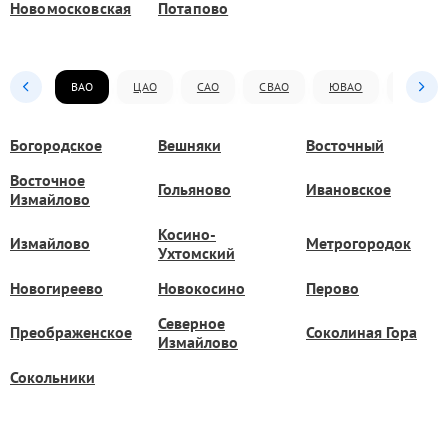
Новомосковская
Потапово
ВАО
ЦАО
САО
СВАО
ЮВАО
ЮАО
Богородское
Вешняки
Восточный
Восточное
Гольяново
Ивановское
Измайлово
Косино-
Измайлово
Метрогородок
Ухтомский
Новогиреево
Новокосино
Перово
Северное
Преображенское
Соколиная Гора
Измайлово
Сокольники