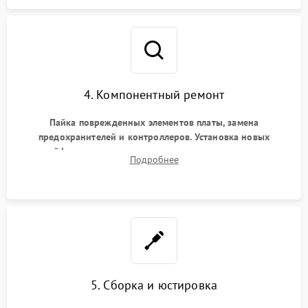
4. Компонентный ремонт
Пайка поврежденных элементов платы, замена
предохранителей и контроллеров. Установка новых
шлейфов, дисплея, механизма затвора или двигателя
Подробнее
автофокуса. Восстановление геометрии тубуса объектива
при заклинивании.
5. Сборка и юстировка