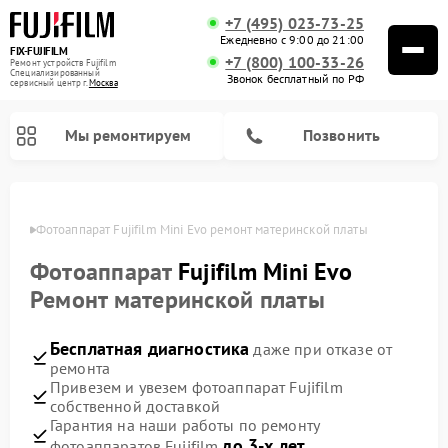
+7 (495) 023-73-25
Ежедневно с 9:00 до 21:00
FIX-FUJIFILM
+7 (800) 100-33-26
Ремонт устройств Fujifilm
Специализированный
Звонок бесплатный по РФ
cервисный центр г.
Москва
Мы ремонтируем
Позвонить
оскве
Фотоаппарат Fujifilm Mini Evo ремонт материнской платы
Фотоаппарат
Fujifilm Mini Evo
Ремонт цифровых биноклей Fujifilm
Ремонт материнской платы
Бесплатная диагностика
даже при отказе от
ремонта
Привезем и увезем фотоаппарат Fujifilm
собственной доставкой
Гарантия на наши работы по ремонту
до 3-х лет
фотоаппаратов Fujifilm