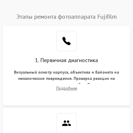
Этапы ремонта фотоаппарата Fujifilm
1. Первичная диагностика
Визуальный осмотр корпуса, объектива и байонета на
механические повреждения. Проверка реакции на
включение, считывание кодов ошибок. Оценка состояния
Подробнее
матрицы и затвора, проверка работы автофокуса и
вспышки.