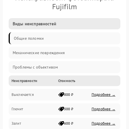
Fujifilm
Виды неисправностей
Общие поломки
Механические повреждения
Проблемы с объективом
Неисправности
Стоимость
Электронные ошибки
Выключается
800 ₽
Подробнее →
Механические проблемы
Глючит
500 ₽
Подробнее →
Матрица и оптика
Залит
600 ₽
Подробнее →
Питание и питание цепей