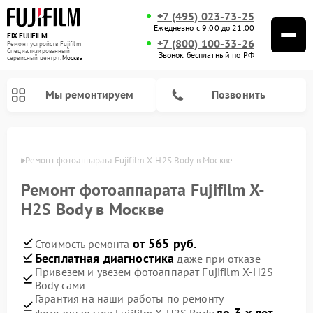
+7 (495) 023-73-25
Ежедневно с 9:00 до 21:00
FIX-FUJIFILM
+7 (800) 100-33-26
Ремонт устройств Fujifilm
Специализированный
Звонок бесплатный по РФ
cервисный центр г.
Москва
Мы ремонтируем
Позвонить
оскве
Ремонт фотоаппарата Fujifilm X-H2S Body в Москве
Ремонт фотоаппарата Fujifilm X-
Ремонт цифровых биноклей Fujifilm
H2S Body в Москве
от 565 руб.
Стоимость ремонта
Бесплатная диагностика
даже при отказе
Привезем и увезем фотоаппарат Fujifilm X-H2S
Body сами
Гарантия на наши работы по ремонту
до 3-х лет
фотоаппаратов Fujifilm X-H2S Body