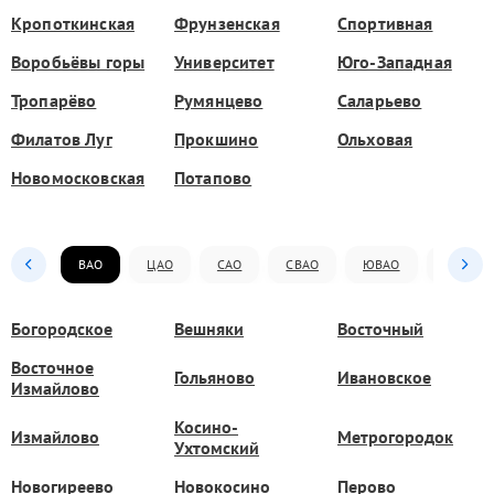
Кропоткинская
Фрунзенская
Спортивная
Воробьёвы горы
Университет
Юго-Западная
Тропарёво
Румянцево
Саларьево
Филатов Луг
Прокшино
Ольховая
Новомосковская
Потапово
ВАО
ЦАО
САО
СВАО
ЮВАО
ЮАО
Богородское
Вешняки
Восточный
Восточное
Гольяново
Ивановское
Измайлово
Косино-
Измайлово
Метрогородок
Ухтомский
Новогиреево
Новокосино
Перово