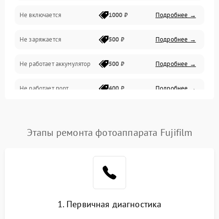
Не включается
1000 ₽
Подробнее →
Проблемы с картами памяти
Не заряжается
500 ₽
Подробнее →
Объективы
Не работает аккумулятор
500 ₽
Подробнее →
Программные сбои
Не работает порт
400 ₽
Подробнее →
Коммуникации и интерфейсы
Сломана матрица
800 ₽
Подробнее →
Этапы ремонта фотоаппарата Fujifilm
1. Первичная диагностика