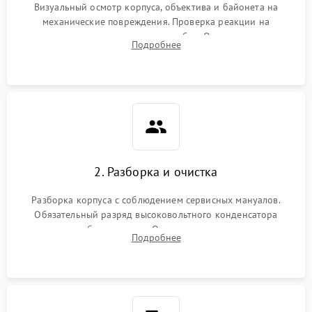
Визуальный осмотр корпуса, объектива и байонета на
механические повреждения. Проверка реакции на
включение, считывание кодов ошибок. Оценка состояния
Подробнее
матрицы и затвора, проверка работы автофокуса и вспышки.
2. Разборка и очистка
Разборка корпуса с соблюдением сервисных мануалов.
Обязательный разряд высоковольтного конденсатора
вспышки для безопасности. Очистка внутренних узлов от
Подробнее
пыли, песка и следов влаги с помощью спецсредств.