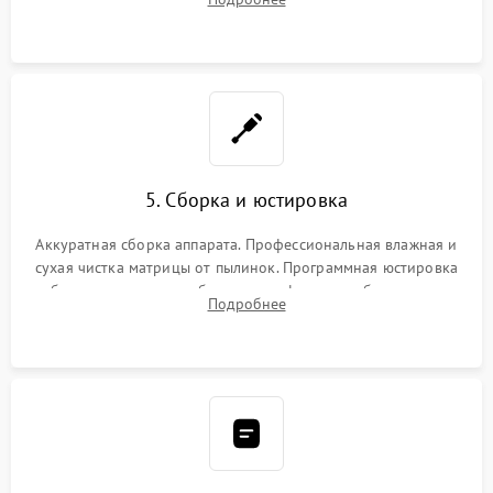
автофокуса. Восстановление геометрии тубуса объектива
при заклинивании.
5. Сборка и юстировка
Аккуратная сборка аппарата. Профессиональная влажная и
сухая чистка матрицы от пылинок. Программная юстировка
рабочего отрезка, калибровка автофокуса, стабилизатора и
Подробнее
экспозамера с помощью сервисного ПО.