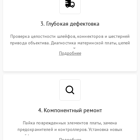
3. Глубокая дефектовка
Проверка целостности шлейфов, коннекторов и шестерней
привода объектива. Диагностика материнской платы, цепей
питания и картоприемника. Тестирование механизма
Подробнее
затвора и блока внутрикамерной стабилизации.
4. Компонентный ремонт
Пайка поврежденных элементов платы, замена
предохранителей и контроллеров. Установка новых
шлейфов, дисплея, механизма затвора или двигателя
Подробнее