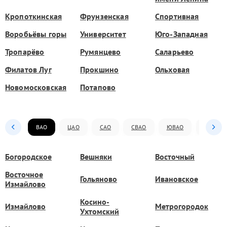
Кропоткинская
Фрунзенская
Спортивная
Воробьёвы горы
Университет
Юго-Западная
Тропарёво
Румянцево
Саларьево
Филатов Луг
Прокшино
Ольховая
Новомосковская
Потапово
ВАО
ЦАО
САО
СВАО
ЮВАО
ЮАО
Богородское
Вешняки
Восточный
Восточное
Гольяново
Ивановское
Измайлово
Косино-
Измайлово
Метрогородок
Ухтомский