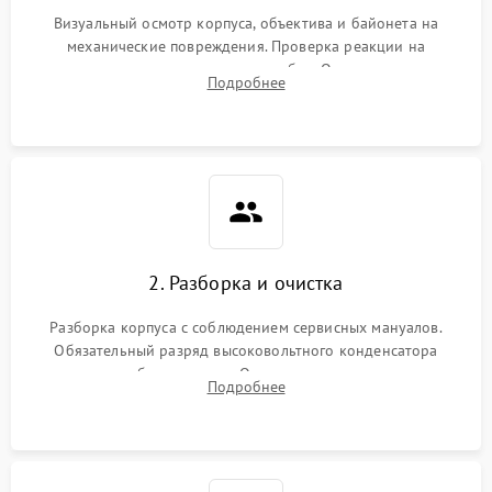
Визуальный осмотр корпуса, объектива и байонета на
механические повреждения. Проверка реакции на
включение, считывание кодов ошибок. Оценка состояния
Подробнее
матрицы и затвора, проверка работы автофокуса и вспышки.
2. Разборка и очистка
Разборка корпуса с соблюдением сервисных мануалов.
Обязательный разряд высоковольтного конденсатора
вспышки для безопасности. Очистка внутренних узлов от
Подробнее
пыли, песка и следов влаги с помощью спецсредств.