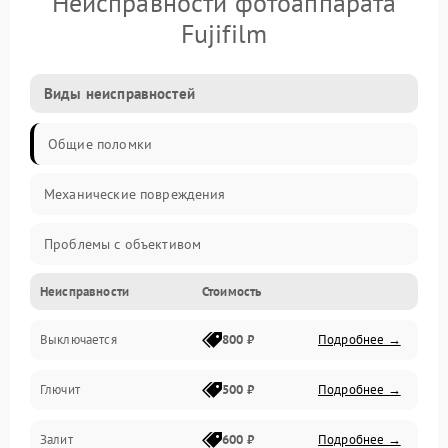
Неисправности фотоаппарата
Fujifilm
Виды неисправностей
Общие поломки
Механические повреждения
Проблемы с объективом
Неисправности
Стоимость
Электронные ошибки
Выключается
800 ₽
Подробнее →
Механические проблемы
Глючит
500 ₽
Подробнее →
Матрица и оптика
Залит
600 ₽
Подробнее →
Питание и питание цепей