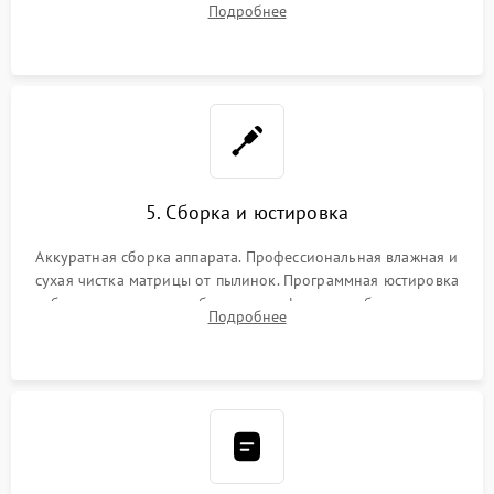
Подробнее
автофокуса. Восстановление геометрии тубуса объектива
при заклинивании.
5. Сборка и юстировка
Аккуратная сборка аппарата. Профессиональная влажная и
сухая чистка матрицы от пылинок. Программная юстировка
рабочего отрезка, калибровка автофокуса, стабилизатора и
Подробнее
экспозамера с помощью сервисного ПО.