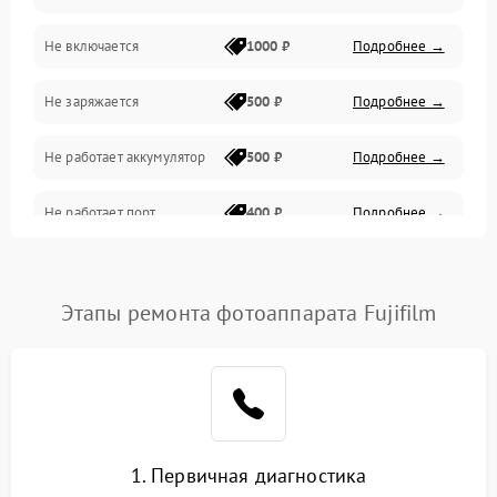
Не включается
1000 ₽
Подробнее →
Проблемы с картами памяти
Не заряжается
500 ₽
Подробнее →
Объективы
Не работает аккумулятор
500 ₽
Подробнее →
Программные сбои
Не работает порт
400 ₽
Подробнее →
Коммуникации и интерфейсы
Сломана матрица
800 ₽
Подробнее →
Этапы ремонта фотоаппарата Fujifilm
1. Первичная диагностика