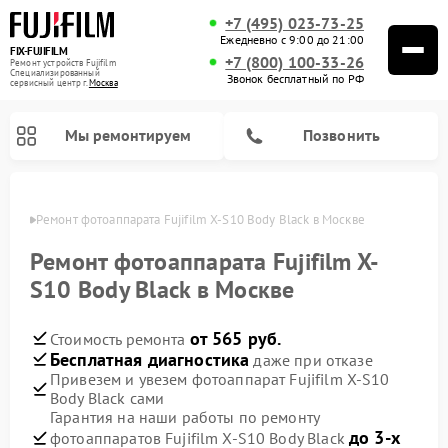
+7 (495) 023-73-25
Ежедневно с 9:00 до 21:00
FIX-FUJIFILM
+7 (800) 100-33-26
Ремонт устройств Fujifilm
Специализированный
Звонок бесплатный по РФ
cервисный центр г.
Москва
Мы ремонтируем
Позвонить
оскве
Ремонт фотоаппарата Fujifilm X-S10 Body Black в Москве
Ремонт фотоаппарата Fujifilm X-
S10 Body Black в Москве
Ремонт цифровых биноклей Fujifilm
от 565 руб.
Стоимость ремонта
Бесплатная диагностика
даже при отказе
Привезем и увезем фотоаппарат Fujifilm X-S10
Body Black сами
Гарантия на наши работы по ремонту
до 3-х
фотоаппаратов Fujifilm X-S10 Body Black