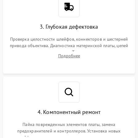
3. Глубокая дефектовка
Проверка целостности шлейфов, коннекторов и шестерней
привода объектива. Диагностика материнской платы, цепей
питания и картоприемника. Тестирование механизма
Подробнее
затвора и блока внутрикамерной стабилизации.
4. Компонентный ремонт
Пайка поврежденных элементов платы, замена
предохранителей и контроллеров. Установка новых
шлейфов, дисплея, механизма затвора или двигателя