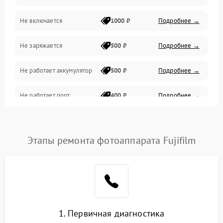
Не включается
1000 ₽
Подробнее →
Проблемы с картами памяти
Не заряжается
500 ₽
Подробнее →
Объективы
Не работает аккумулятор
500 ₽
Подробнее →
Программные сбои
Не работает порт
400 ₽
Подробнее →
Коммуникации и интерфейсы
Сломана матрица
800 ₽
Подробнее →
Этапы ремонта фотоаппарата Fujifilm
1. Первичная диагностика