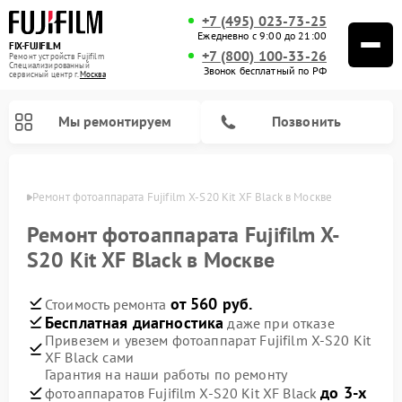
+7 (495) 023-73-25
Ежедневно с 9:00 до 21:00
FIX-FUJIFILM
+7 (800) 100-33-26
Ремонт устройств Fujifilm
Специализированный
Звонок бесплатный по РФ
cервисный центр г.
Москва
Мы ремонтируем
Позвонить
оскве
Ремонт фотоаппарата Fujifilm X-S20 Kit XF Black в Москве
Ремонт фотоаппарата Fujifilm X-
S20 Kit XF Black в Москве
Ремонт цифровых биноклей Fujifilm
от 560 руб.
Стоимость ремонта
Бесплатная диагностика
даже при отказе
Привезем и увезем фотоаппарат Fujifilm X-S20 Kit
XF Black сами
Гарантия на наши работы по ремонту
до 3-х
фотоаппаратов Fujifilm X-S20 Kit XF Black