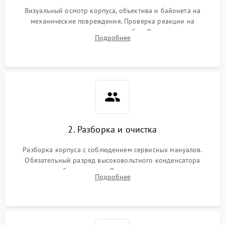
Визуальный осмотр корпуса, объектива и байонета на
механические повреждения. Проверка реакции на
включение, считывание кодов ошибок. Оценка состояния
Подробнее
матрицы и затвора, проверка работы автофокуса и вспышки.
2. Разборка и очистка
Разборка корпуса с соблюдением сервисных мануалов.
Обязательный разряд высоковольтного конденсатора
вспышки для безопасности. Очистка внутренних узлов от
Подробнее
пыли, песка и следов влаги с помощью спецсредств.