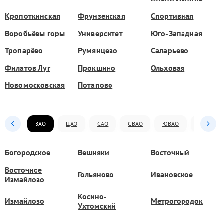
Кропоткинская
Фрунзенская
Спортивная
Воробьёвы горы
Университет
Юго-Западная
Тропарёво
Румянцево
Саларьево
Филатов Луг
Прокшино
Ольховая
Новомосковская
Потапово
ВАО
ЦАО
САО
СВАО
ЮВАО
ЮАО
Богородское
Вешняки
Восточный
Восточное
Гольяново
Ивановское
Измайлово
Косино-
Измайлово
Метрогородок
Ухтомский