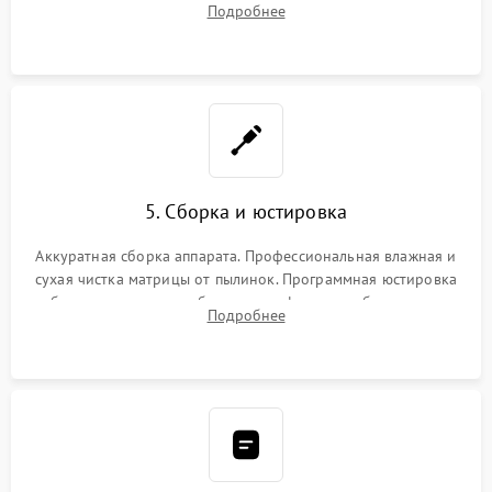
Подробнее
автофокуса. Восстановление геометрии тубуса объектива
при заклинивании.
5. Сборка и юстировка
Аккуратная сборка аппарата. Профессиональная влажная и
сухая чистка матрицы от пылинок. Программная юстировка
рабочего отрезка, калибровка автофокуса, стабилизатора и
Подробнее
экспозамера с помощью сервисного ПО.