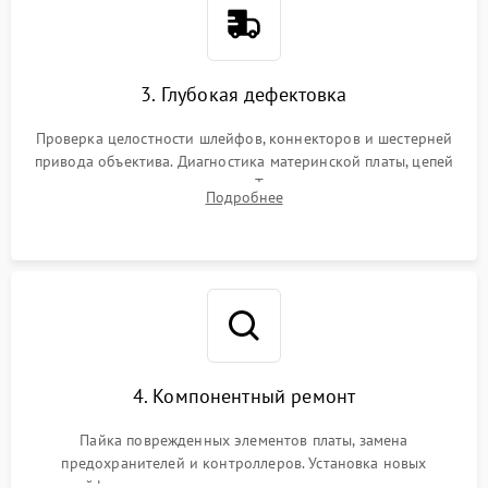
3. Глубокая дефектовка
Проверка целостности шлейфов, коннекторов и шестерней
привода объектива. Диагностика материнской платы, цепей
питания и картоприемника. Тестирование механизма
Подробнее
затвора и блока внутрикамерной стабилизации.
4. Компонентный ремонт
Пайка поврежденных элементов платы, замена
предохранителей и контроллеров. Установка новых
шлейфов, дисплея, механизма затвора или двигателя