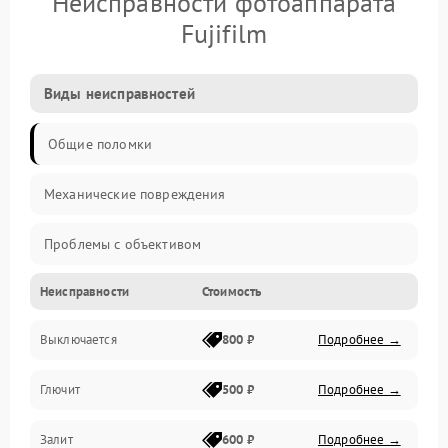
Неисправности фотоаппарата
Fujifilm
Виды неисправностей
Общие поломки
Механические повреждения
Проблемы с объективом
Неисправности
Стоимость
Электронные ошибки
Выключается
800 ₽
Подробнее →
Механические проблемы
Глючит
500 ₽
Подробнее →
Матрица и оптика
Залит
600 ₽
Подробнее →
Питание и питание цепей