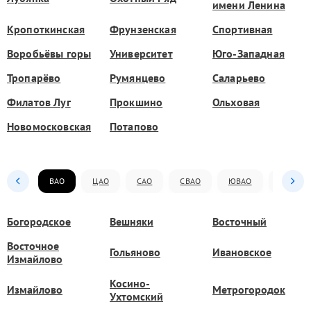
имени Ленина
Кропоткинская
Фрунзенская
Спортивная
Воробьёвы горы
Университет
Юго-Западная
Тропарёво
Румянцево
Саларьево
Филатов Луг
Прокшино
Ольховая
Новомосковская
Потапово
ВАО
ЦАО
САО
СВАО
ЮВАО
ЮАО
Богородское
Вешняки
Восточный
Восточное
Гольяново
Ивановское
Измайлово
Косино-
Измайлово
Метрогородок
Ухтомский