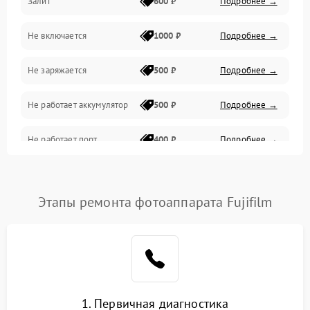
Залит
600 ₽
Подробнее →
Питание и питание цепей
Не включается
1000 ₽
Подробнее →
Проблемы с картами памяти
Не заряжается
500 ₽
Подробнее →
Объективы
Не работает аккумулятор
500 ₽
Подробнее →
Программные сбои
Не работает порт
400 ₽
Подробнее →
Коммуникации и интерфейсы
Сломана матрица
800 ₽
Подробнее →
Этапы ремонта фотоаппарата Fujifilm
1. Первичная диагностика