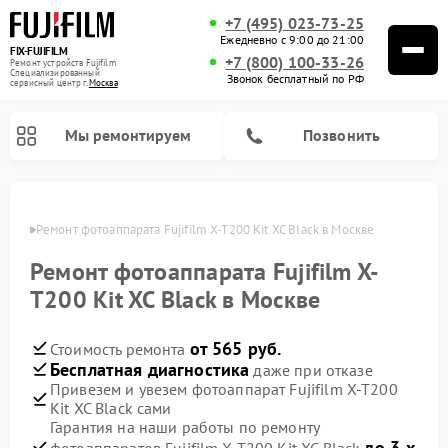
+7 (495) 023-73-25
Ежедневно с 9:00 до 21:00
FIX-FUJIFILM
+7 (800) 100-33-26
Ремонт устройств Fujifilm
Специализированный
Звонок бесплатный по РФ
cервисный центр г.
Москва
Мы ремонтируем
Позвонить
оскве
Ремонт фотоаппарата Fujifilm X-T200 Kit XC Black в Москве
Ремонт фотоаппарата Fujifilm X-
Ремонт цифровых биноклей Fujifilm
T200 Kit XC Black в Москве
от 565 руб.
Стоимость ремонта
Бесплатная диагностика
даже при отказе
Привезем и увезем фотоаппарат Fujifilm X-T200
Kit XC Black сами
Гарантия на наши работы по ремонту
до 3-х
фотоаппаратов Fujifilm X-T200 Kit XC Black