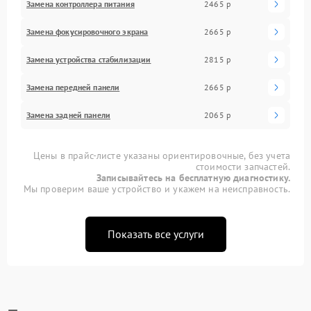
Замена контроллера питания
2465 р
Замена фокусировочного экрана
2665 р
Замена устройства стабилизации
2815 р
Замена передней панели
2665 р
Замена задней панели
2065 р
Цены в прайс-листе указаны ориентировочные, без учета
стоимости запчастей.
Записывайтесь на бесплатную диагностику.
Мы проверим ваше устройство и укажем на неисправность.
Показать все услуги