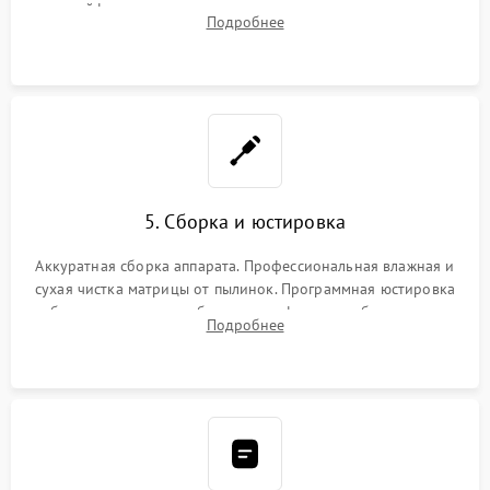
шлейфов, дисплея, механизма затвора или двигателя
Подробнее
автофокуса. Восстановление геометрии тубуса объектива
при заклинивании.
5. Сборка и юстировка
Аккуратная сборка аппарата. Профессиональная влажная и
сухая чистка матрицы от пылинок. Программная юстировка
рабочего отрезка, калибровка автофокуса, стабилизатора и
Подробнее
экспозамера с помощью сервисного ПО.