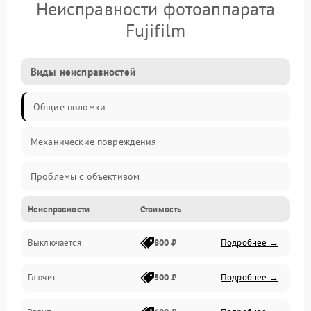
Неисправности фотоаппарата
Fujifilm
Виды неисправностей
Общие поломки
Механические повреждения
Проблемы с объективом
Неисправности
Стоимость
Электронные ошибки
Выключается
800 ₽
Подробнее →
Механические проблемы
Глючит
500 ₽
Подробнее →
Матрица и оптика