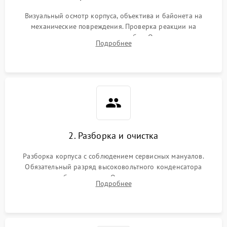
Визуальный осмотр корпуса, объектива и байонета на
механические повреждения. Проверка реакции на
включение, считывание кодов ошибок. Оценка состояния
Подробнее
матрицы и затвора, проверка работы автофокуса и вспышки.
2. Разборка и очистка
Разборка корпуса с соблюдением сервисных мануалов.
Обязательный разряд высоковольтного конденсатора
вспышки для безопасности. Очистка внутренних узлов от
Подробнее
пыли, песка и следов влаги с помощью спецсредств.