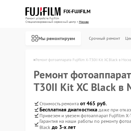
FIX-FUJIFILM
Ремонт устройств Fujifilm
Специализированный cервисный центр г.
Москва
Мы ремонтируем
Срочный ремонт
Це
в Fujifilm в Москве
Ремонт фотоаппарата Fujifilm X-T30II Kit XC Black в Моск
Ремонт фотоаппарата
Ремонт цифровых биноклей Fujifilm
T30II Kit XC Black в
от 465 руб.
Стоимость ремонта
Бесплатная диагностика
даже при отказ
Привезем и увезем фотоаппарат Fujifilm X-T
Гарантия на наши работы по ремонту фотоап
до 3-х лет
Black