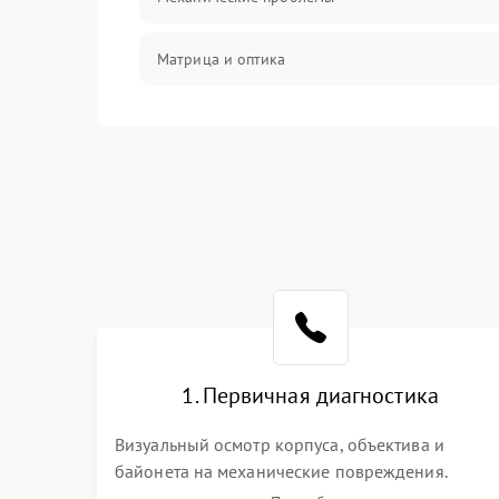
Матрица и оптика
Питание и питание цепей
Проблемы с картами памяти
Объективы
Программные сбои
Коммуникации и интерфейсы
1. Первичная диагностика
Визуальный осмотр корпуса, объектива и
байонета на механические повреждения.
Проверка реакции на включение, считывание