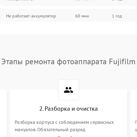
Не работает аккумулятор
60 мин
1 год
Не работает порт
60 мин
1 год
Сломана матрица
60 мин
1 год
Этапы ремонта фотоаппарата Fujifilm
2. Разборка и очистка
Разборка корпуса с соблюдением сервисных
мануалов. Обязательный разряд
высоковольтного конденсатора вспышки для