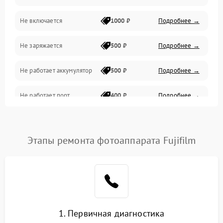
Не включается
1000 ₽
Подробнее →
Проблемы с картами памяти
Не заряжается
500 ₽
Подробнее →
Объективы
Не работает аккумулятор
500 ₽
Подробнее →
Программные сбои
Не работает порт
400 ₽
Подробнее →
Коммуникации и интерфейсы
Сломана матрица
800 ₽
Подробнее →
Этапы ремонта фотоаппарата Fujifilm
1. Первичная диагностика