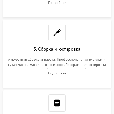
Подробнее
автофокуса. Восстановление геометрии тубуса объектива
при заклинивании.
5. Сборка и юстировка
Аккуратная сборка аппарата. Профессиональная влажная и
сухая чистка матрицы от пылинок. Программная юстировка
рабочего отрезка, калибровка автофокуса, стабилизатора и
Подробнее
экспозамера с помощью сервисного ПО.