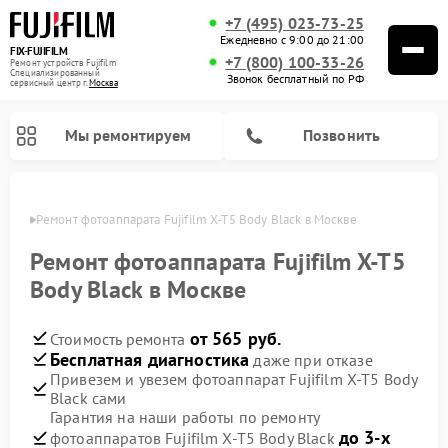
+7 (495) 023-73-25
Ежедневно с 9:00 до 21:00
FIX-FUJIFILM
+7 (800) 100-33-26
Ремонт устройств Fujifilm
Специализированный
Звонок бесплатный по РФ
cервисный центр г.
Москва
Мы ремонтируем
Позвонить
оскве
Ремонт фотоаппарата Fujifilm X-T5 Body Black в Москве
Ремонт фотоаппарата Fujifilm X-T5
Body Black в Москве
Ремонт цифровых биноклей Fujifilm
от 565 руб.
Стоимость ремонта
Бесплатная диагностика
даже при отказе
Привезем и увезем фотоаппарат Fujifilm X-T5 Body
Black сами
Гарантия на наши работы по ремонту
до 3-х
фотоаппаратов Fujifilm X-T5 Body Black