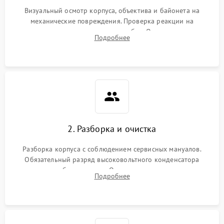
Визуальный осмотр корпуса, объектива и байонета на
механические повреждения. Проверка реакции на
включение, считывание кодов ошибок. Оценка состояния
Подробнее
матрицы и затвора, проверка работы автофокуса и вспышки.
2. Разборка и очистка
Разборка корпуса с соблюдением сервисных мануалов.
Обязательный разряд высоковольтного конденсатора
вспышки для безопасности. Очистка внутренних узлов от
Подробнее
пыли, песка и следов влаги с помощью спецсредств.