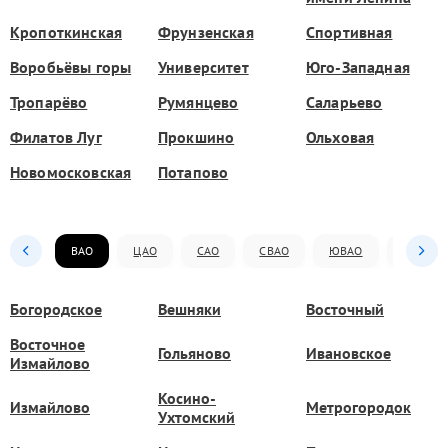
Кропоткинская
Фрунзенская
Спортивная
Воробьёвы горы
Университет
Юго-Западная
Тропарёво
Румянцево
Саларьево
Филатов Луг
Прокшино
Ольховая
Новомосковская
Потапово
ВАО
ЦАО
САО
СВАО
ЮВАО
ЮАО
Богородское
Вешняки
Восточный
Восточное
Гольяново
Ивановское
Измайлово
Косино-
Измайлово
Метрогородок
Ухтомский