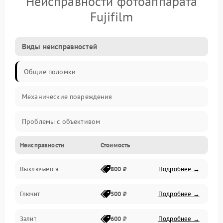
Неисправности фотоаппарата
Fujifilm
Виды неисправностей
Общие поломки
Механические повреждения
Проблемы с объективом
Неисправности
Стоимость
Электронные ошибки
Выключается
800 ₽
Подробнее →
Механические проблемы
Глючит
500 ₽
Подробнее →
Матрица и оптика
Залит
600 ₽
Подробнее →
Питание и питание цепей