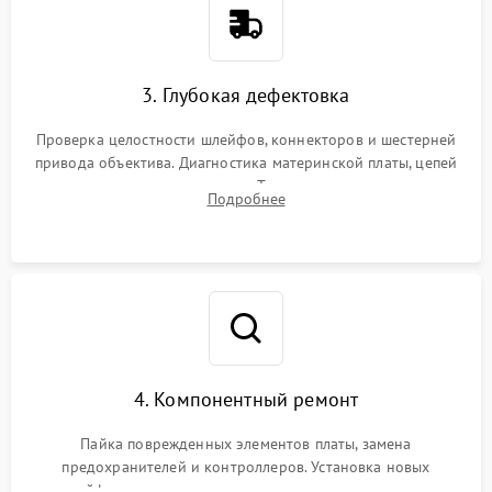
3. Глубокая дефектовка
Проверка целостности шлейфов, коннекторов и шестерней
привода объектива. Диагностика материнской платы, цепей
питания и картоприемника. Тестирование механизма
Подробнее
затвора и блока внутрикамерной стабилизации.
4. Компонентный ремонт
Пайка поврежденных элементов платы, замена
предохранителей и контроллеров. Установка новых
шлейфов, дисплея, механизма затвора или двигателя