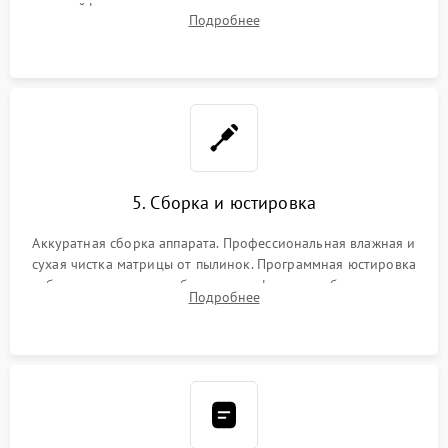
шлейфов, дисплея, механизма затвора или двигателя
Подробнее
автофокуса. Восстановление геометрии тубуса объектива
при заклинивании.
5. Сборка и юстировка
Аккуратная сборка аппарата. Профессиональная влажная и
сухая чистка матрицы от пылинок. Программная юстировка
рабочего отрезка, калибровка автофокуса, стабилизатора и
Подробнее
экспозамера с помощью сервисного ПО.