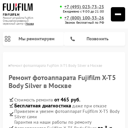
+7 (495) 023-73-25
Ежедневно с 9:00 до 21:00
FIX-FUJIFILM
+7 (800) 100-33-26
Ремонт устройств Fujifilm
Специализированный
Звонок бесплатный по РФ
cервисный центр г.
Москва
Мы ремонтируем
Позвонить
оскве
Ремонт фотоаппарата Fujifilm X-T5 Body Silver в Москве
Ремонт фотоаппарата Fujifilm X-T5
Ремонт цифровых биноклей Fujifilm
Body Silver в Москве
от 465 руб.
Стоимость ремонта
Бесплатная диагностика
даже при отказе
Привезем и увезем фотоаппарат Fujifilm X-T5 Body
Silver сами
Гарантия на наши работы по ремонту
до 3-х
фотоаппаратов Fujifilm X-T5 Body Silver