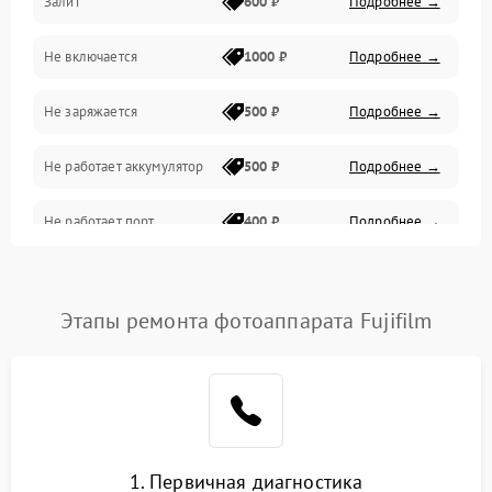
Залит
600 ₽
Подробнее →
Питание и питание цепей
Не включается
1000 ₽
Подробнее →
Проблемы с картами памяти
Не заряжается
500 ₽
Подробнее →
Объективы
Не работает аккумулятор
500 ₽
Подробнее →
Программные сбои
Не работает порт
400 ₽
Подробнее →
Коммуникации и интерфейсы
Сломана матрица
800 ₽
Подробнее →
Этапы ремонта фотоаппарата Fujifilm
1. Первичная диагностика