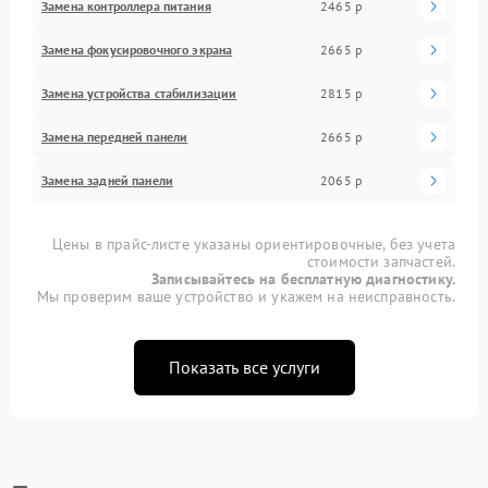
Замена контроллера питания
2465 р
Замена фокусировочного экрана
2665 р
Замена устройства стабилизации
2815 р
Замена передней панели
2665 р
Замена задней панели
2065 р
Цены в прайс-листе указаны ориентировочные, без учета
стоимости запчастей.
Записывайтесь на бесплатную диагностику.
Мы проверим ваше устройство и укажем на неисправность.
Показать все услуги