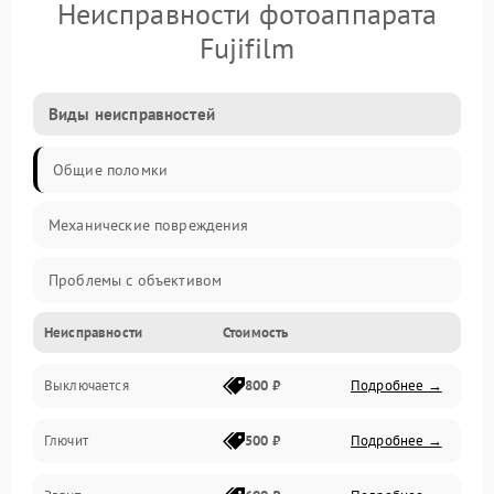
Неисправности фотоаппарата
Fujifilm
Виды неисправностей
Общие поломки
Механические повреждения
Проблемы с объективом
Неисправности
Стоимость
Электронные ошибки
Выключается
800 ₽
Подробнее →
Механические проблемы
Глючит
500 ₽
Подробнее →
Матрица и оптика