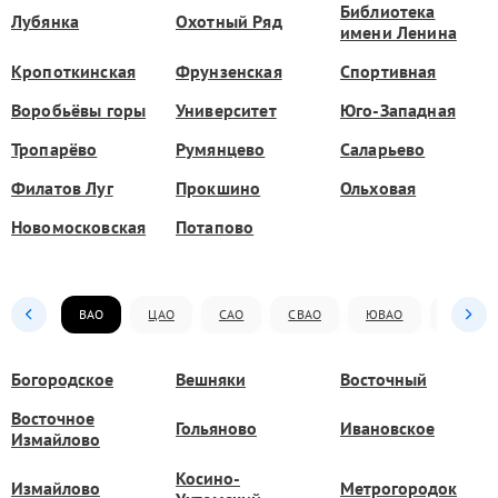
Библиотека
Лубянка
Охотный Ряд
имени Ленина
Кропоткинская
Фрунзенская
Спортивная
Воробьёвы горы
Университет
Юго-Западная
Тропарёво
Румянцево
Саларьево
Филатов Луг
Прокшино
Ольховая
Новомосковская
Потапово
ВАО
ЦАО
САО
СВАО
ЮВАО
ЮАО
Богородское
Вешняки
Восточный
Восточное
Гольяново
Ивановское
Измайлово
Косино-
Измайлово
Метрогородок