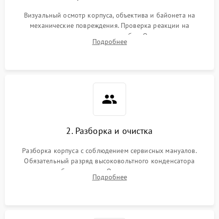
Визуальный осмотр корпуса, объектива и байонета на
механические повреждения. Проверка реакции на
включение, считывание кодов ошибок. Оценка состояния
Подробнее
матрицы и затвора, проверка работы автофокуса и вспышки.
2. Разборка и очистка
Разборка корпуса с соблюдением сервисных мануалов.
Обязательный разряд высоковольтного конденсатора
вспышки для безопасности. Очистка внутренних узлов от
Подробнее
пыли, песка и следов влаги с помощью спецсредств.