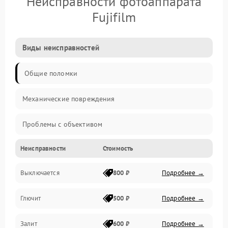
Неисправности фотоаппарата
Fujifilm
Виды неисправностей
Общие поломки
Механические повреждения
Проблемы с объективом
Неисправности
Стоимость
Электронные ошибки
Выключается
800 ₽
Подробнее →
Механические проблемы
Глючит
500 ₽
Подробнее →
Матрица и оптика
Залит
600 ₽
Подробнее →
Питание и питание цепей