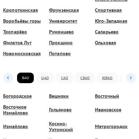
Кропоткинская
Фрунзенская
Спортивная
Воробьёвы горы
Университет
Юго-Западная
Тропарёво
Румянцево
Саларьево
Филатов Луг
Прокшино
Ольховая
Новомосковская
Потапово
ВАО
ЦАО
САО
СВАО
ЮВАО
ЮАО
Богородское
Вешняки
Восточный
Восточное
Гольяново
Ивановское
Измайлово
Косино-
Измайлово
Метрогородок
Ухтомский