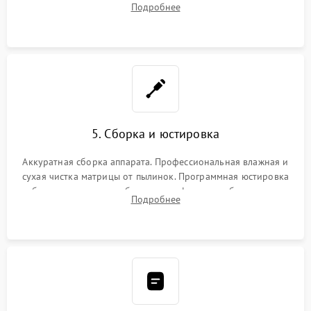
Подробнее
автофокуса. Восстановление геометрии тубуса объектива
при заклинивании.
5. Сборка и юстировка
Аккуратная сборка аппарата. Профессиональная влажная и
сухая чистка матрицы от пылинок. Программная юстировка
рабочего отрезка, калибровка автофокуса, стабилизатора и
Подробнее
экспозамера с помощью сервисного ПО.