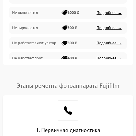
Не включается
1000 ₽
Подробнее →
Проблемы с картами памяти
Не заряжается
500 ₽
Подробнее →
Объективы
Не работает аккумулятор
500 ₽
Подробнее →
Программные сбои
Не работает порт
400 ₽
Подробнее →
Коммуникации и интерфейсы
Сломана матрица
800 ₽
Подробнее →
Этапы ремонта фотоаппарата Fujifilm
1. Первичная диагностика