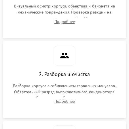
Визуальный осмотр корпуса, объектива и байонета на
механические повреждения. Проверка реакции на
включение, считывание кодов ошибок. Оценка состояния
Подробнее
матрицы и затвора, проверка работы автофокуса и вспышки.
2. Разборка и очистка
Разборка корпуса с соблюдением сервисных мануалов.
Обязательный разряд высоковольтного конденсатора
вспышки для безопасности. Очистка внутренних узлов от
Подробнее
пыли, песка и следов влаги с помощью спецсредств.