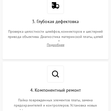
3. Глубокая дефектовка
Проверка целостности шлейфов, коннекторов и шестерней
привода объектива. Диагностика материнской платы, цепей
питания и картоприемника. Тестирование механизма
Подробнее
затвора и блока внутрикамерной стабилизации.
4. Компонентный ремонт
Пайка поврежденных элементов платы, замена
предохранителей и контроллеров. Установка новых
шлейфов, дисплея, механизма затвора или двигателя