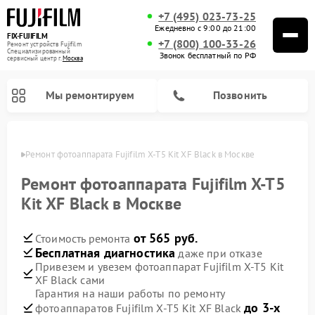
+7 (495) 023-73-25
Ежедневно с 9:00 до 21:00
FIX-FUJIFILM
+7 (800) 100-33-26
Ремонт устройств Fujifilm
Специализированный
Звонок бесплатный по РФ
cервисный центр г.
Москва
Мы ремонтируем
Позвонить
оскве
Ремонт фотоаппарата Fujifilm X-T5 Kit XF Black в Москве
Ремонт фотоаппарата Fujifilm X-T5
Kit XF Black в Москве
Ремонт цифровых биноклей Fujifilm
от 565 руб.
Стоимость ремонта
Бесплатная диагностика
даже при отказе
Привезем и увезем фотоаппарат Fujifilm X-T5 Kit
XF Black сами
Гарантия на наши работы по ремонту
до 3-х
фотоаппаратов Fujifilm X-T5 Kit XF Black