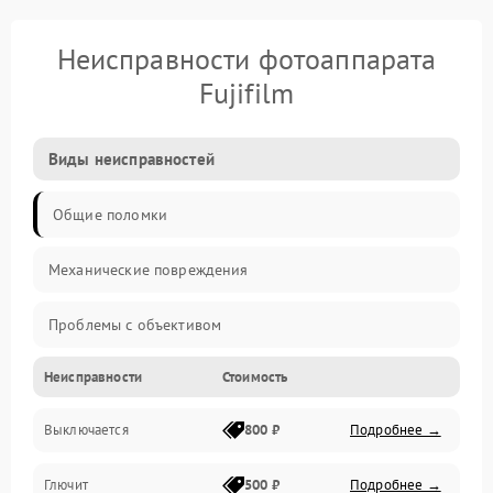
Неисправности фотоаппарата
Fujifilm
Виды неисправностей
Общие поломки
Механические повреждения
Проблемы с объективом
Неисправности
Стоимость
Электронные ошибки
Выключается
800 ₽
Подробнее →
Механические проблемы
Глючит
500 ₽
Подробнее →
Матрица и оптика