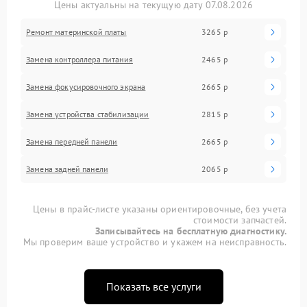
Цены актуальны на текущую дату 07.08.2026
Ремонт материнской платы
3265 р
Замена контроллера питания
2465 р
Замена фокусировочного экрана
2665 р
Замена устройства стабилизации
2815 р
Замена передней панели
2665 р
Замена задней панели
2065 р
Цены в прайс-листе указаны ориентировочные, без учета
стоимости запчастей.
Записывайтесь на бесплатную диагностику.
Мы проверим ваше устройство и укажем на неисправность.
Показать все услуги