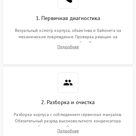
1. Первичная диагностика
Визуальный осмотр корпуса, объектива и байонета на
механические повреждения. Проверка реакции на
включение, считывание кодов ошибок. Оценка состояния
Подробнее
матрицы и затвора, проверка работы автофокуса и вспышки.
2. Разборка и очистка
Разборка корпуса с соблюдением сервисных мануалов.
Обязательный разряд высоковольтного конденсатора
вспышки для безопасности. Очистка внутренних узлов от
Подробнее
пыли, песка и следов влаги с помощью спецсредств.