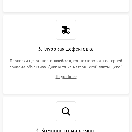
3. Глубокая дефектовка
Проверка целостности шлейфов, коннекторов и шестерней
привода объектива. Диагностика материнской платы, цепей
питания и картоприемника. Тестирование механизма
Подробнее
затвора и блока внутрикамерной стабилизации.
4. Компонентный ремонт