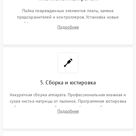
Пайка поврежденных элементов платы, замена
предохранителей и контроллеров. Установка новых
шлейфов, дисплея, механизма затвора или двигателя
Подробнее
автофокуса. Восстановление геометрии тубуса объектива
при заклинивании.
5. Сборка и юстировка
Аккуратная сборка аппарата. Профессиональная влажная и
сухая чистка матрицы от пылинок. Программная юстировка
рабочего отрезка, калибровка автофокуса, стабилизатора и
Подробнее
экспозамера с помощью сервисного ПО.