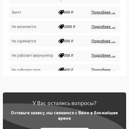
Залит
600 ₽
Подробнее →
Питание и питание цепей
Не включается
1000 ₽
Подробнее →
Проблемы с картами памяти
Не заряжается
500 ₽
Подробнее →
Объективы
Не работает аккумулятор
500 ₽
Подробнее →
Программные сбои
Не работает порт
400 ₽
Подробнее →
Коммуникации и интерфейсы
Сломана матрица
800 ₽
Подробнее →
У Вас остались вопросы?
Оставьте заявку, мы свяжемся с Вами в ближайшее
время