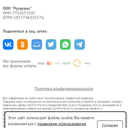
ООО "Русервис"
ИНН 7702633247
ОГРН 1077746335776
Поделиться в соц. сетях:
Мы принимаем
все формы оплаты
Политика конфиденциальности
Вся информация на сайте носит исключительно справочный характер.
Товарные знаки используются исключительно для описания устройств, в отношении которых
сервисные центры fujifilm-fixim.ru предоставляют услуги по ремонту. Услуги оказываются в
неавторизованных сервисных центрах fujifilm-fixim.ru, которые не связаны с
правообладателями товарных знаков или их официальными представителями.
Ремонт осуществляется для устройств, уже введенных в гражданский оборот в соответствии
Этот сайт использует файлы cookie. Вы можете
со статьей 1487 ГК РФ.
Использование товарных знаков не преследует цели индивидуализации услуг или введения
ознакомиться с
правилами использования
Согласен
потребителей в заблуждение, а служит для информирования о предоставляемых услугах по