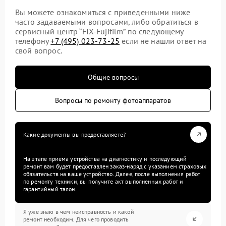
Вы можете ознакомиться с приведенными ниже
часто задаваемыми вопросами, либо обратиться в
сервисный центр “FIX-Fujifilm” по следующему
телефону
+7 (495) 023-73-25
если не нашли ответ на
свой вопрос.
Общие вопросы
Вопросы по ремонту фотоаппаратов
Какие документы вы предоставляете?
На этапе приема устройства на диагностику и последующий
ремонт вам будет предоставлен заказ-наряд с указанием страховых
обязательств на ваше устройство. Далее, после выполнения работ
по ремонту техники, вы получите акт выполненных работ и
гарантийный талон.
Я уже знаю в чем неисправность и какой
ремонт необходим. Для чего проводить