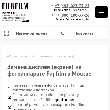
+7 (495) 023-73-25
Ежедневно с 9:00 до 21:00
FIX-FUJIFILM
+7 (800) 100-33-26
Ремонт устройств Fujifilm
Специализированный
Звонок бесплатный по РФ
cервисный центр г.
Москва
Мы ремонтируем
Позвонить
оскве
Фотоаппарат Fujifilm замена дисплея (экрана)
Замена дисплея (экрана) на
Ремонт цифровых биноклей Fujifilm
фотоаппарате Fujifilm в Москве
Привезем и увезем фотоаппарат Fujifilm
собственной доставкой
Гарантия на наши работы по ремонту
до 3-х лет
фотоаппаратов Fujifilm
Срочный ремонт фотоаппаратов Fujifilm в
течении часа