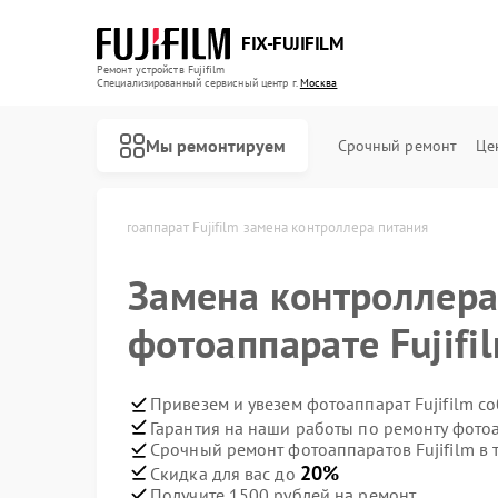
FIX-FUJIFILM
Ремонт устройств Fujifilm
Специализированный cервисный центр г.
Москва
Мы ремонтируем
Срочный ремонт
Це
jifilm в Москве
Фотоаппарат Fujifilm замена контроллера питания
Замена контроллера
Ремонт цифровых биноклей Fujifilm
фотоаппарате Fujifi
Привезем и увезем фотоаппарат Fujifilm с
Гарантия на наши работы по ремонту фотоа
Срочный ремонт фотоаппаратов Fujifilm в 
20%
Скидка для вас до
Получите 1500 рублей на ремонт