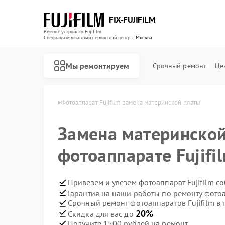
FIX-FUJIFILM
Ремонт устройств Fujifilm
Специализированный cервисный центр г.
Москва
Мы ремонтируем
Срочный ремонт
Це
в Fujifilm в Москве
Фотоаппарат Fujifilm замена материнской платы
Замена материнской
Ремонт цифровых биноклей Fujifilm
фотоаппарате Fujifi
Привезем и увезем фотоаппарат Fujifilm с
Гарантия на наши работы по ремонту фотоа
Срочный ремонт фотоаппаратов Fujifilm в 
20%
Скидка для вас до
Получите 1500 рублей на ремонт