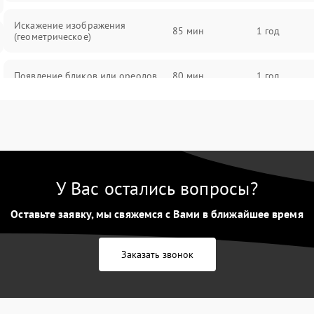
Искажение изображения
85 мин
1 год
(геометрическое)
Появление бликов или ореолов
80 мин
1 год
Проблемы с резкостью при всех
85 мин
1 год
фокусных расстояниях
У Вас остались вопросы?
Оставьте заявку, мы свяжемся с Вами в ближайшее время
Заказать звонок