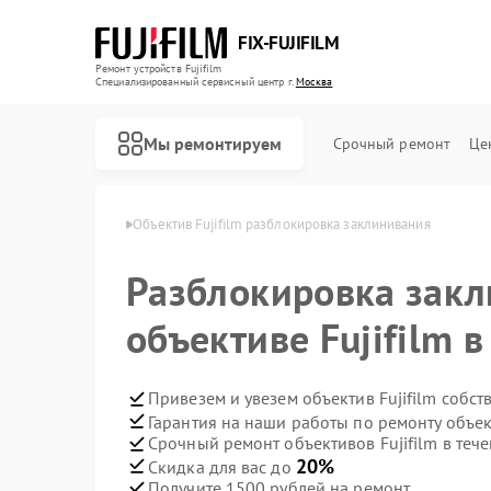
FIX-FUJIFILM
Ремонт устройств Fujifilm
Специализированный cервисный центр г.
Москва
Мы ремонтируем
Срочный ремонт
Це
ов Fujifilm в Москве
Объектив Fujifilm разблокировка заклинивания
Разблокировка закл
Ремонт фотоаппаратов Fujifilm
Ремонт цифровых биноклей Fujifilm
объективе Fujifilm 
Привезем и увезем объектив Fujifilm собс
Гарантия на наши работы по ремонту объек
Срочный ремонт объективов Fujifilm в тече
20%
Скидка для вас до
Получите 1500 рублей на ремонт