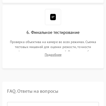
6. Финальное тестирование
Проверка объектива на камере во всех режимах. Съемка
тестовых мишеней для оценки резкости, точности
автофокуса и отсутствия искажений. Проверка работы
Подробнее
диафрагмы на закрытых значениях и тестирование
оптической стабилизации.
FAQ. Ответы на вопросы