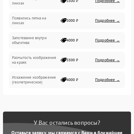
3500 ₽
Подробнее →
линзах
Прочие неисправности
Появились пятна на
3000 ₽
Подробнее →
линзах
Запотевание внутри
4000 ₽
Подробнее →
объектива
Размытость изображения
3500 ₽
Подробнее →
на краях
Искажение изображения
4000 ₽
Подробнее →
(геометрическое)
Появление бликов или
3500 ₽
Подробнее →
ореолов
Проблемы с резкостью
У Вас остались вопросы?
при всех фокусных
4500 ₽
Подробнее →
расстояниях
Оставьте заявку, мы свяжемся с Вами в ближайшее