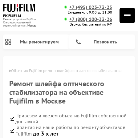
+7 (495) 023-73-25
Ежедневно с 9:00 до 21:00
FIX-FUJIFILM
+7 (800) 100-33-26
Ремонт устройств Fujifilm
Специализированный
Звонок бесплатный по РФ
cервисный центр г.
Москва
Мы ремонтируем
Позвонить
оскве
Объектив Fujifilm ремонт шлейфа оптического стабилизатора
Ремонт шлейфа оптического
Ремонт цифровых биноклей Fujifilm
стабилизатора на объективе
Fujifilm в Москве
Привезем и увезем объектив Fujifilm собственной
доставкой
Гарантия на наши работы по ремонту объективов
до 3-х лет
Fujifilm