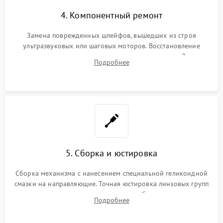
4. Компонентный ремонт
Замена поврежденных шлейфов, вышедших из строя
ультразвуковых или шаговых моторов. Восстановление
геометрии направляющих при заклинивании зума. Замена
Подробнее
неисправного блока диафрагмы, датчиков положения или
поврежденных линз.
5. Сборка и юстировка
Сборка механизма с нанесением специальной геликоидной
смазки на направляющие. Точная юстировка линзовых групп
программным или механическим способом для устранения
Подробнее
бэк