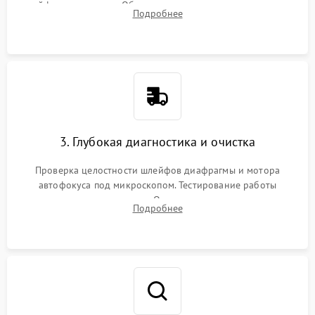
шлейфов и приводов. Обязательная маркировка положения
Подробнее
линзовых групп для сохранения заводской центровки при
сборке.
3. Глубокая диагностика и очистка
Проверка целостности шлейфов диафрагмы и мотора
автофокуса под микроскопом. Тестирование работы
электромагнитного привода. Очистка оптических элементов
Подробнее
от пыли, следов влаги и грибка спецрастворами без
повреждения просветления.