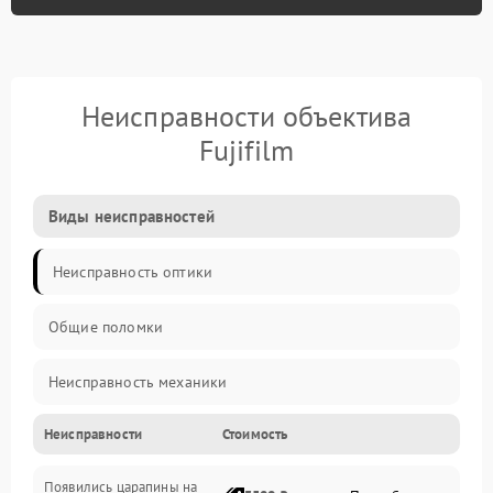
Неисправности объектива
Fujifilm
Виды неисправностей
Неисправность оптики
Общие поломки
Неисправность механики
Неисправности
Стоимость
Неисправность электроники (если объектив с мотором/
стабилизатором)
Появились царапины на