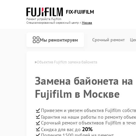
FIX-FUJIFILM
Ремонт устройств Fujifilm
Специализированный cервисный центр г.
Москва
Мы ремонтируем
Срочный ремонт
Це
ов Fujifilm в Москве
Объектив Fujifilm замена байонета
Замена байонета на
Ремонт фотоаппаратов Fujifilm
Ремонт цифровых биноклей Fujifilm
Fujifilm в Москве
Привезем и увезем объектив Fujifilm собс
Гарантия на наши работы по ремонту объек
Срочный ремонт объективов Fujifilm в тече
20%
Скидка для вас до
Получите 1500 рублей на ремонт