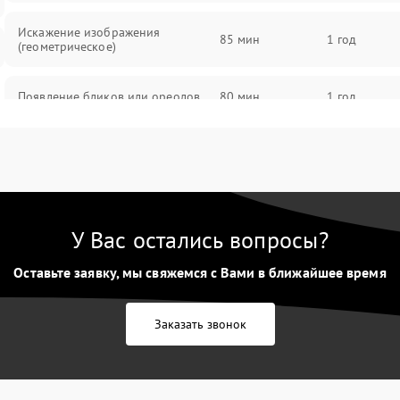
Искажение изображения
85 мин
1 год
(геометрическое)
Появление бликов или ореолов
80 мин
1 год
Проблемы с резкостью при всех
85 мин
1 год
фокусных расстояниях
У Вас остались вопросы?
Оставьте заявку, мы свяжемся с Вами в ближайшее время
Заказать звонок