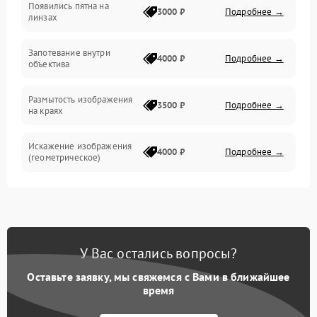
Появились пятна на
3000 ₽
Подробнее →
линзах
Запотевание внутри
4000 ₽
Подробнее →
объектива
Размытость изображения
3500 ₽
Подробнее →
на краях
Искажение изображения
4000 ₽
Подробнее →
(геометрическое)
Появление бликов или
3500 ₽
Подробнее →
ореолов
Проблемы с резкостью
У Вас остались вопросы?
при всех фокусных
4500 ₽
Подробнее →
расстояниях
Оставьте заявку, мы свяжемся с Вами в ближайшее
время