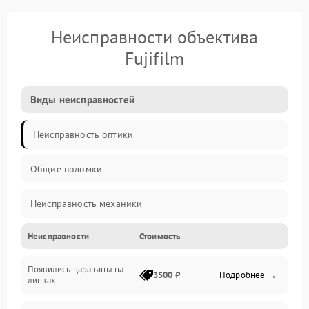
Неисправности объектива
Fujifilm
Виды неисправностей
Неисправность оптики
Общие поломки
Неисправность механики
Неисправности
Стоимость
Неисправность электроники (если объектив с мотором/
стабилизатором)
Появились царапины на
3500 ₽
Подробнее →
линзах
Прочие неисправности