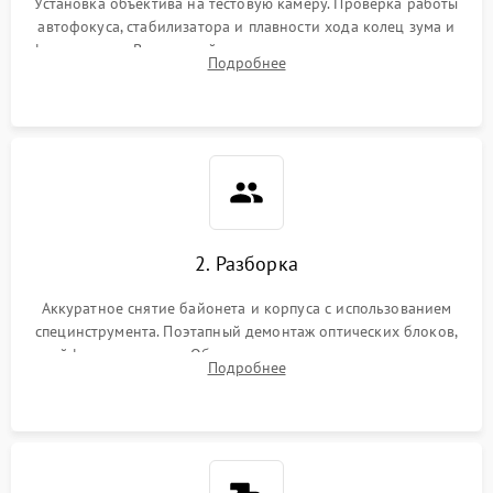
Установка объектива на тестовую камеру. Проверка работы
автофокуса, стабилизатора и плавности хода колец зума и
фокусировки. Визуальный осмотр линз на наличие царапин,
Подробнее
грибка, пыли и оценка состояния контактов байонета.
2. Разборка
Аккуратное снятие байонета и корпуса с использованием
специнструмента. Поэтапный демонтаж оптических блоков,
шлейфов и приводов. Обязательная маркировка положения
Подробнее
линзовых групп для сохранения заводской центровки при
сборке.