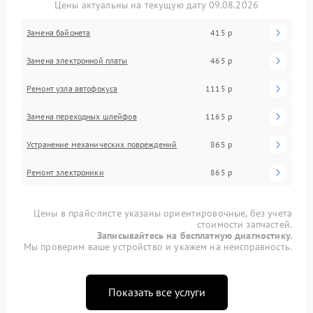
Цены актуальны на текущую дату 09.08.2026
Замена байонета
415 р
Замена электронной платы
465 р
Ремонт узла автофокуса
1115 р
Замена переходных шлейфов
1165 р
Устранение механических повреждений
865 р
Ремонт электроники
865 р
Цены в прайс-листе указаны ориентировочные, без учета
стоимости запчастей.
Записывайтесь на бесплатную диагностику.
Мы проверим ваше устройство и укажем на неисправность.
Показать все услуги