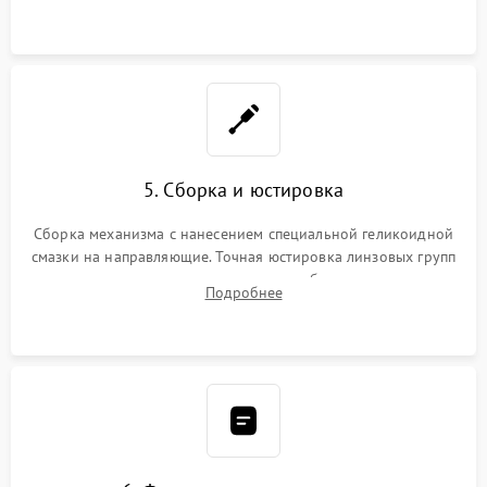
неисправного блока диафрагмы, датчиков положения или
поврежденных линз.
5. Сборка и юстировка
Сборка механизма с нанесением специальной геликоидной
смазки на направляющие. Точная юстировка линзовых групп
программным или механическим способом для устранения
Подробнее
бэк