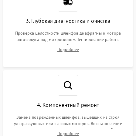
3. Глубокая диагностика и очистка
Проверка целостности шлейфов диафрагмы и мотора
автофокуса под микроскопом. Тестирование работы
электромагнитного привода. Очистка оптических элементов
Подробнее
от пыли, следов влаги и грибка спецрастворами без
повреждения просветления.
4. Компонентный ремонт
Замена поврежденных шлейфов, вышедших из строя
ультразвуковых или шаговых моторов. Восстановление
геометрии направляющих при заклинивании зума. Замена
Подробнее