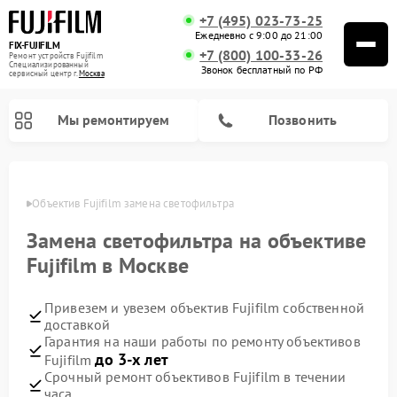
+7 (495) 023-73-25
Ежедневно с 9:00 до 21:00
FIX-FUJIFILM
+7 (800) 100-33-26
Ремонт устройств Fujifilm
Специализированный
Звонок бесплатный по РФ
cервисный центр г.
Москва
Мы ремонтируем
Позвонить
оскве
Объектив Fujifilm замена светофильтра
Замена светофильтра на объективе
Ремонт цифровых биноклей Fujifilm
Fujifilm в Москве
Привезем и увезем объектив Fujifilm собственной
доставкой
Гарантия на наши работы по ремонту объективов
до 3-х лет
Fujifilm
Срочный ремонт объективов Fujifilm в течении
часа