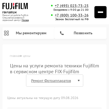
+7 (495) 023-73-25
Ежедневно с 9:00 до 21:00
FIX-FUJIFILM
+7 (800) 100-33-26
Ремонт устройств Fujifilm
Специализированный
Звонок бесплатный по РФ
cервисный центр г.
Москва
Мы ремонтируем
Позвонить
главная
цены
Цены на услуги ремонта техники Fujifilm
в сервисном центре FIX-Fujifilm
Ремонт цифровых биноклей Fujifilm
Цены актуальны на текущую дату 09.08.2026