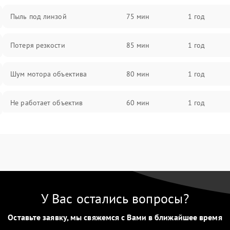
Пыль под линзой
75 мин
1 год
Потеря резкости
85 мин
1 год
Шум мотора объектива
80 мин
1 год
Не работает объектив
60 мин
1 год
Проблемы с автофокусом
60 мин
1 год
Не открывается крышка объектива
60 мин
1 год
Плохое качество изображения
60 мин
1 год
У Вас остались вопросы?
Оставьте заявку, мы свяжемся с Вами в ближайшее время
Не работает зум
60 мин
1 год