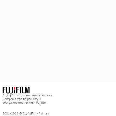
СЦ fujifilm-fixim.ru - сеть сервисных
центров в Уфе по ремонту и
обслуживанию техники Fujifilm
2021-2026 © СЦ fujifilm-fixim.ru