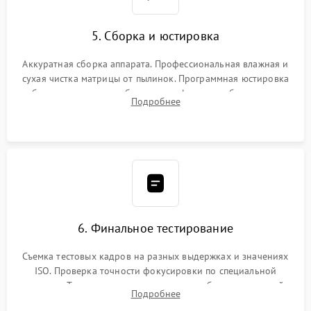
5. Сборка и юстировка
Аккуратная сборка аппарата. Профессиональная влажная и
сухая чистка матрицы от пылинок. Программная юстировка
рабочего отрезка, калибровка автофокуса, стабилизатора и
Подробнее
экспозамера с помощью сервисного ПО.
6. Финальное тестирование
Съемка тестовых кадров на разных выдержках и значениях
ISO. Проверка точности фокусировки по специальной
мишени. Тест записи на карту памяти, работы встроенной
Подробнее
вспышки, микрофона и всех кнопок управления.