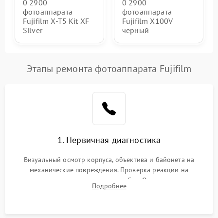
0 2900
0 2900
фотоаппарата
фотоаппарата
Fujifilm X-T5 Kit XF
Fujifilm X100V
Silver
черный
Этапы ремонта фотоаппарата Fujifilm
1. Первичная диагностика
Визуальный осмотр корпуса, объектива и байонета на
механические повреждения. Проверка реакции на
включение, считывание кодов ошибок. Оценка состояния
Подробнее
матрицы и затвора, проверка работы автофокуса и вспышки.