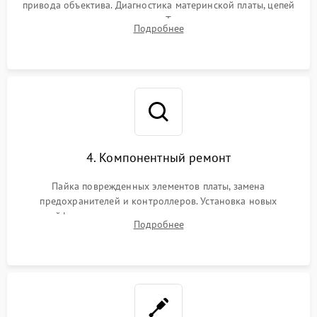
привода объектива. Диагностика материнской платы, цепей
питания и картоприемника. Тестирование механизма
Подробнее
затвора и блока внутрикамерной стабилизации.
4. Компонентный ремонт
Пайка поврежденных элементов платы, замена
предохранителей и контроллеров. Установка новых
шлейфов, дисплея, механизма затвора или двигателя
Подробнее
автофокуса. Восстановление геометрии тубуса объектива
при заклинивании.