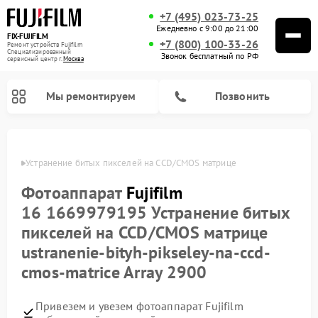
+7 (495) 023-73-25
Ежедневно с 9:00 до 21:00
FIX-FUJIFILM
+7 (800) 100-33-26
Ремонт устройств Fujifilm
Специализированный
Звонок бесплатный по РФ
cервисный центр г.
Москва
Мы ремонтируем
Позвонить
ifilm
Устранение битых пикселей на CCD/CMOS матрице
Фотоаппарат
Fujifilm
Ремонт цифровых биноклей Fujifilm
16 1669979195 Устранение битых
пикселей на CCD/CMOS матрице
ustranenie-bityh-pikseley-na-ccd-
cmos-matrice Array 2900
Привезем и увезем фотоаппарат Fujifilm