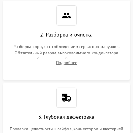
2. Разборка и очистка
Разборка корпуса с соблюдением сервисных мануалов.
Обязательный разряд высоковольтного конденсатора
вспышки для безопасности. Очистка внутренних узлов от
Подробнее
пыли, песка и следов влаги с помощью спецсредств.
3. Глубокая дефектовка
Проверка целостности шлейфов, коннекторов и шестерней