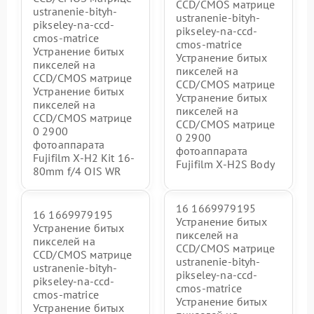
CCD/CMOS матрице
ustranenie-bityh-
ustranenie-bityh-
pikseley-na-ccd-
pikseley-na-ccd-
cmos-matrice
cmos-matrice
Устранение битых
Устранение битых
пикселей на
пикселей на
CCD/CMOS матрице
CCD/CMOS матрице
Устранение битых
Устранение битых
пикселей на
пикселей на
CCD/CMOS матрице
CCD/CMOS матрице
0 2900
0 2900
фотоаппарата
фотоаппарата
Fujifilm X-H2 Kit 16-
Fujifilm X-H2S Body
80mm f/4 OIS WR
16 1669979195
16 1669979195
Устранение битых
Устранение битых
пикселей на
пикселей на
CCD/CMOS матрице
CCD/CMOS матрице
ustranenie-bityh-
ustranenie-bityh-
pikseley-na-ccd-
pikseley-na-ccd-
cmos-matrice
cmos-matrice
Устранение битых
Устранение битых