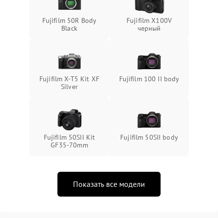
Fujifilm 50R Body
Fujifilm X100V
Black
черный
Fujifilm X-T5 Kit XF
Fujifilm 100 II body
Silver
Fujifilm 50SII Kit
Fujifilm 50SII body
GF35-70mm
Показать все модели