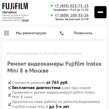
+7 (495) 023-73-25
Ежедневно с 9:00 до 21:00
FIX-FUJIFILM
+7 (800) 100-33-26
Ремонт устройств Fujifilm
Специализированный
Звонок бесплатный по РФ
cервисный центр г.
Москва
Мы ремонтируем
Позвонить
оскве
Ремонт видеокамеры Fujifilm Instax Mini 8 в Москве
Ремонт видеокамеры Fujifilm Instax
Mini 8 в Москве
Ремонт цифровых биноклей Fujifilm
от 765 руб.
Стоимость ремонта
Бесплатная диагностика
даже при отказе
Привезем и увезем видеокамеру Fujifilm Instax
Mini 8 сами
Гарантия на наши работы по ремонту видеокамер
до 3-х лет
Fujifilm Instax Mini 8