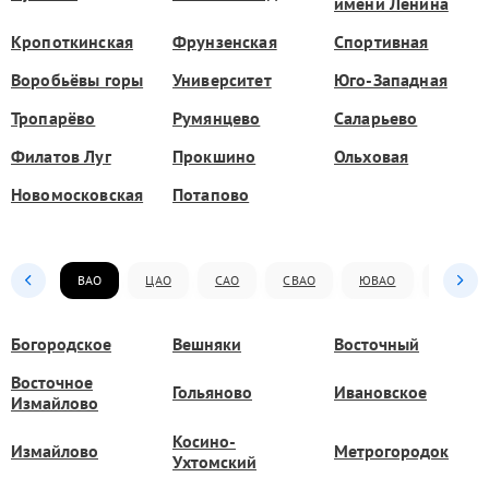
имени Ленина
Кропоткинская
Фрунзенская
Спортивная
Воробьёвы горы
Университет
Юго-Западная
Тропарёво
Румянцево
Саларьево
Филатов Луг
Прокшино
Ольховая
Новомосковская
Потапово
ВАО
ЦАО
САО
СВАО
ЮВАО
ЮАО
Богородское
Вешняки
Восточный
Восточное
Гольяново
Ивановское
Измайлово
Косино-
Измайлово
Метрогородок
Ухтомский