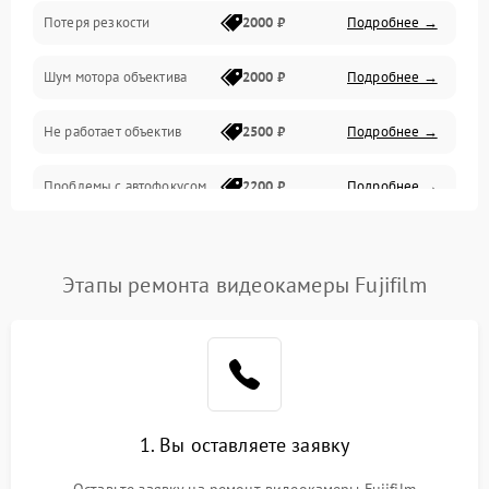
Потеря резкости
2000 ₽
Подробнее →
Аудио
Шум мотора объектива
2000 ₽
Подробнее →
Не работает объектив
2500 ₽
Подробнее →
Проблемы с автофокусом
2200 ₽
Подробнее →
Не открывается крышка
1000 ₽
Подробнее →
объектива
Этапы ремонта видеокамеры Fujifilm
Плохое качество
2500 ₽
Подробнее →
изображения
Не работает зум
2200 ₽
Подробнее →
Не работает стабилизация
1. Вы оставляете заявку
2300 ₽
Подробнее →
изображения
Оставьте заявку на ремонт видеокамеры Fujifilm