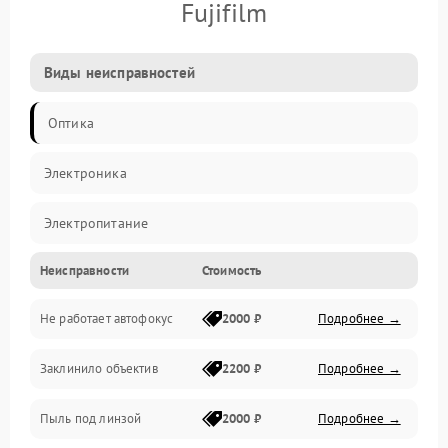
Fujifilm
Виды неисправностей
Оптика
Электроника
Электропитание
Неисправности
Стоимость
Видео
Не работает автофокус
2000 ₽
Подробнее →
Хранение данных
Заклинило объектив
2200 ₽
Подробнее →
Программное обеспечение
Пыль под линзой
2000 ₽
Подробнее →
Механические повреждения