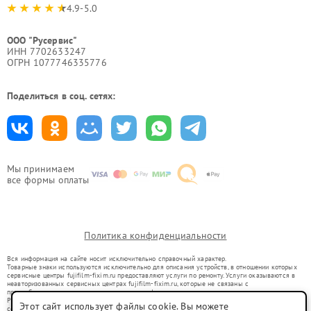
4.9-5.0
ООО "Русервис"
ИНН 7702633247
ОГРН 1077746335776
Поделиться в соц. сетях:
Мы принимаем
все формы оплаты
Политика конфиденциальности
Вся информация на сайте носит исключительно справочный характер.
Товарные знаки используются исключительно для описания устройств, в отношении которых
сервисные центры fujifilm-fixim.ru предоставляют услуги по ремонту. Услуги оказываются в
неавторизованных сервисных центрах fujifilm-fixim.ru, которые не связаны с
правообладателями товарных знаков или их официальными представителями.
Ремонт осуществляется для устройств, уже введенных в гражданский оборот в соответствии
Этот сайт использует файлы cookie. Вы можете
со статьей 1487 ГК РФ.