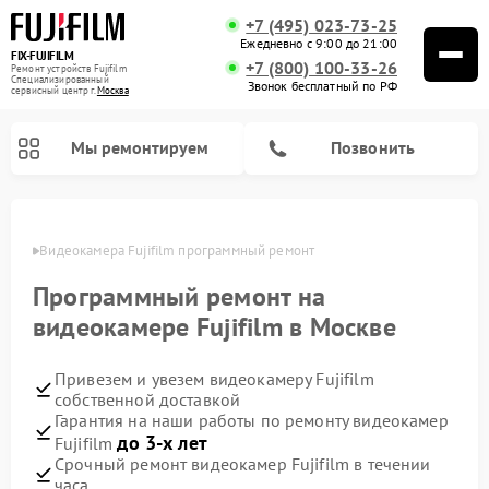
+7 (495) 023-73-25
Ежедневно с 9:00 до 21:00
FIX-FUJIFILM
+7 (800) 100-33-26
Ремонт устройств Fujifilm
Специализированный
Звонок бесплатный по РФ
cервисный центр г.
Москва
Мы ремонтируем
Позвонить
оскве
Видеокамера Fujifilm программный ремонт
Программный ремонт на
Ремонт цифровых биноклей Fujifilm
видеокамере Fujifilm в Москве
Привезем и увезем видеокамеру Fujifilm
собственной доставкой
Гарантия на наши работы по ремонту видеокамер
до 3-х лет
Fujifilm
Срочный ремонт видеокамер Fujifilm в течении
часа