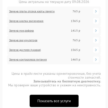
Цены актуальны на текущую дату 09.08.2026
Замена платы отсека карты памяти
765 р
Замена кнопки включения
1365 р
Замена микрофона
1415 р
Замена аккумулятора
765 р
Замена дисплея (экрана)
1565 р
Замена контроллера питания
1465 р
Цены в прайс-листе указаны ориентировочные, без учета
стоимости запчастей.
Записывайтесь на бесплатную диагностику.
Мы проверим ваше устройство и укажем на неисправность.
Показать все услуги