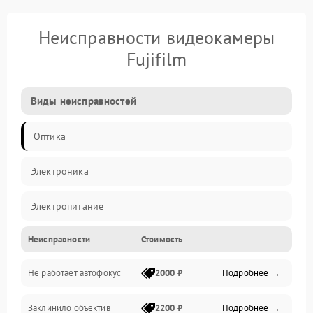
Неисправности видеокамеры
Fujifilm
Виды неисправностей
Оптика
Электроника
Электропитание
Неисправности
Стоимость
Видео
Не работает автофокус
2000 ₽
Подробнее →
Хранение данных
Заклинило объектив
2200 ₽
Подробнее →
Программное обеспечение