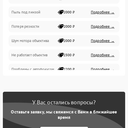
Пыль под линзой
2000 ₽
Подробнее →
Механические повреждения
Потеря резкости
2000 ₽
Подробнее →
Аудио
Шум мотора объектива
2000 ₽
Подробнее →
Не работает объектив
2500 ₽
Подробнее →
Проблемы с автофокусом
2200 ₽
Подробнее →
Не открывается крышка
1000 ₽
Подробнее →
объектива
У Вас остались вопросы?
Плохое качество
2500 ₽
Подробнее →
изображения
Оставьте заявку, мы свяжемся с Вами в ближайшее
время
Не работает зум
2200 ₽
Подробнее →